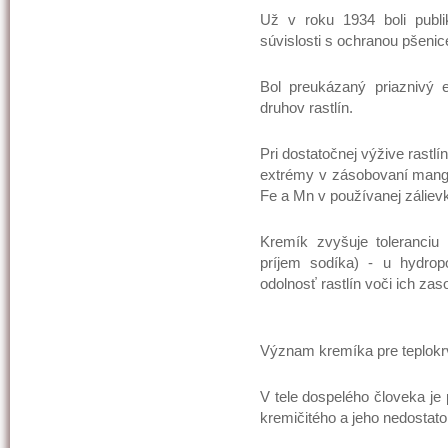
Už v roku 1934 boli publi
súvislosti s ochranou pšenic
Bol preukázaný priaznivý 
druhov rastlín.
Pri dostatočnej výžive rastlí
extrémy v zásobovaní mang
Fe a Mn v používanej zálievk
Kremík zvyšuje toleranciu 
príjem sodíka) - u hydrop
odolnosť rastlín voči ich zaso
Význam kremíka pre teplokr
V tele dospelého človeka je
kremičitého a jeho nedosta