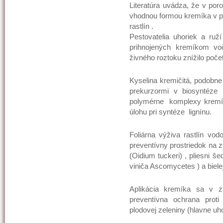
Literatúra uvádza, že v poro
vhodnou formou kremíka v pr
rastlín .
Pestovatelia uhoriek a ruží
prihnojených kremíkom vo
živného roztoku znížilo poče
Kyselina kremičitá, podobne 
prekurzormi v biosyntéze l
polymérne komplexy kremík
úlohu pri syntéze lignínu.
Foliárna výživa rastlín v
preventívny prostriedok na z
(Oidium tuckeri) , pliesni še
viniča Ascomycetes ) a bielej
Aplikácia kremíka sa v z
preventívna ochrana prot
plodovej zeleniny (hlavne uho