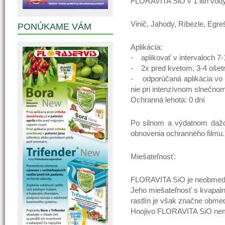
FLORAVITA SiO v 1 litri vody
Vinič, Jahody, Ríbezle, Egre
PONÚKAME VÁM
Aplikácia:
- aplikovať v intervaloch 7-
- 2x pred kvetom, 3-4 ošetr
- odporúčaná aplikácia vo 
nie pri intenzívnom slnečnom
Ochranná lehota: 0 dní
Po silnom a výdatnom dažd
obnovenia ochranného filmu.
Miešateľnosť:
FLORAVITA SiO je neobmedz
Jeho miešateľnosť s kvapaln
rastlín je však značne obme
Hnojivo FLORAVITA SiO nemo