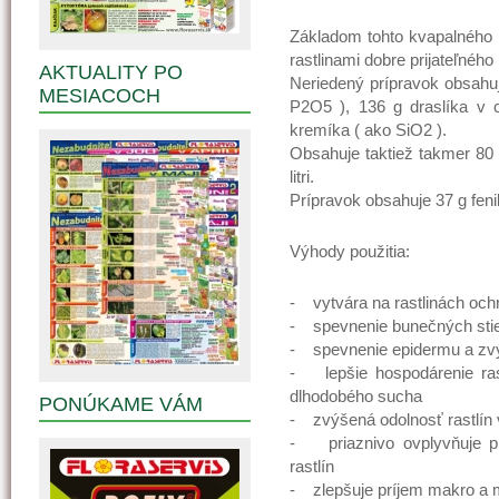
Základom tohto kvapalného 
rastlinami dobre prijateľného
AKTUALITY PO
Neriedený prípravok obsahuje 
MESIACOCH
P2O5 ), 136 g draslíka v 
kremíka ( ako SiO2 ).
Obsahuje taktiež takmer 80
litri.
Prípravok obsahuje 37 g fenikl
Výhody použitia:
- vytvára na rastlinách och
- spevnenie bunečných stien
- spevnenie epidermu a zvý
- lepšie hospodárenie rast
dlhodobého sucha
PONÚKAME VÁM
- zvýšená odolnosť rastlín
- priaznivo ovplyvňuje p
rastlín
- zlepšuje príjem makro a m