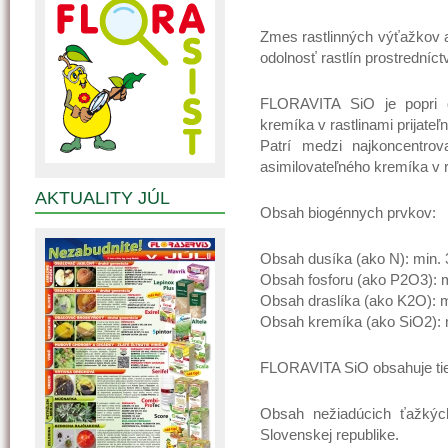
Zmes rastlinných výťažkov a 
odolnosť rastlín prostredníc
FLORAVITA SiO je popri d
kremíka v rastlinami prijateľ
Patrí medzi najkoncentrov
asimilovateľného kremíka v 
AKTUALITY JÚL
Obsah biogénnych prvkov:
Obsah dusíka (ako N): min.
Obsah fosforu (ako P2O3): m
Obsah draslíka (ako K2O): m
Obsah kremíka (ako SiO2): 
FLORAVITA SiO obsahuje tiež 
Obsah nežiadúcich ťažkých
Slovenskej republike.