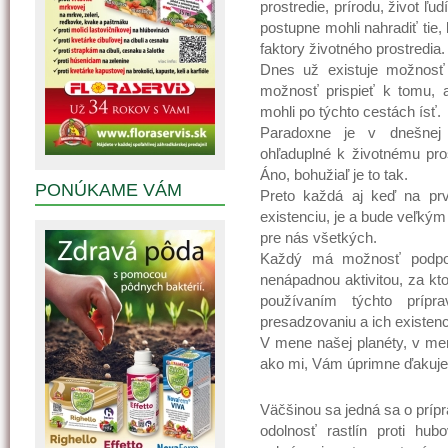
prostredie, prírodu, život ľud
postupne mohli nahradiť tie,
faktory životného prostredia.
Dnes už existuje možnosť
možnosť prispieť k tomu,
mohli po týchto cestách ísť.
Paradoxne je v dnešnej
ohľaduplné k životnému pros
Áno, bohužiaľ je to tak.
PONÚKAME VÁM
Preto každá aj keď na prv
existenciu, je a bude veľký
pre nás všetkých.
Každý má možnosť podpori
nenápadnou aktivitou, za kto
používaním týchto príp
presadzovaniu a ich existenci
V mene našej planéty, v men
ako mi, Vám úprimne ďakuj
Väčšinou sa jedná sa o prípr
odolnosť rastlín proti hu