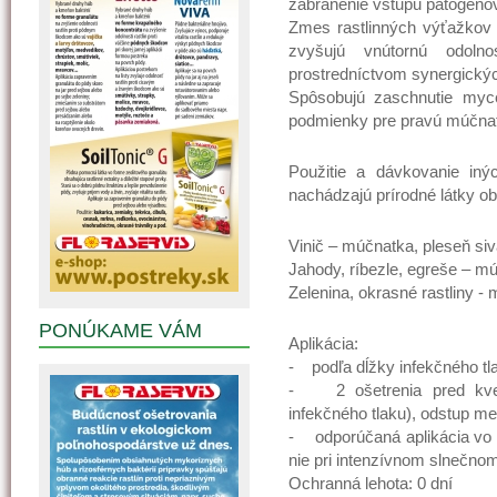
zabránenie vstupu patogénov
Zmes rastlinných výťažkov a
zvyšujú vnútornú odoln
prostredníctvom synergickýc
Spôsobujú zaschnutie mycé
podmienky pre pravú múčna
Použitie a dávkovanie iný
nachádzajú prírodné látky ob
Vinič – múčnatka, pleseň si
Jahody, ríbezle, egreše – m
Zelenina, okrasné rastliny -
PONÚKAME VÁM
Aplikácia:
- podľa dĺžky infekčného tla
- 2 ošetrenia pred kvet
infekčného tlaku), odstup me
- odporúčaná aplikácia vo 
nie pri intenzívnom slnečnom
Ochranná lehota: 0 dní