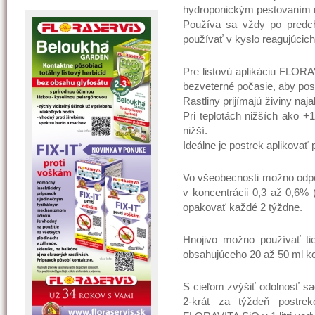
hydroponickým pestovaním r
Používa sa vždy po predc
používať v kyslo reagujúcic
Pre listovú aplikáciu FLOR
bezveterné počasie, aby post
Rastliny prijímajú živiny naj
Pri teplotách nižších ako +
nižší.
Ideálne je postrek aplikovať
Vo všeobecnosti možno odpo
v koncentrácii 0,3 až 0,6% 
opakovať každé 2 týždne.
Hnojivo možno používať ti
obsahujúceho 20 až 50 ml ko
S cieľom zvýšiť odolnosť sad
2-krát za týždeň postre