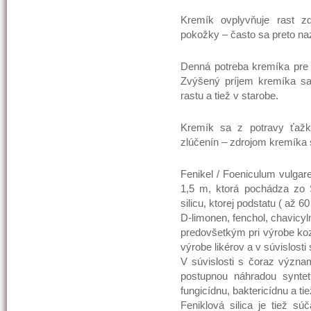
Kremík ovplyvňuje rast z
pokožky – často sa preto na
Denná potreba kremíka pre
Zvýšený príjem kremíka sa
rastu a tiež v starobe.
Kremík sa z potravy ťažk
zlúčenín – zdrojom kremíka s
Fenikel / Foeniculum vulgare
1,5 m, ktorá pochádza zo S
silicu, ktorej podstatu ( až 6
D-limonen, fenchol, chavicyl
predovšetkým pri výrobe koz
výrobe likérov a v súvislost
V súvislosti s čoraz význam
postupnou náhradou synteti
fungicídnu, baktericídnu a tie
Feniklová silica je tiež sú