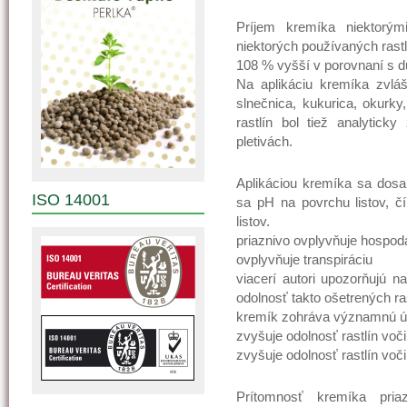
Príjem kremíka niektorým
niektorých používaných rastl
108 % vyšší v porovnaní s 
Na aplikáciu kremíka zvláš
slnečnica, kukurica, okurky
rastlín bol tiež analytic
pletivách.
Aplikáciou kremíka sa dos
ISO 14001
sa pH na povrchu listov, čí
listov.
priaznivo ovplyvňuje hospodá
ovplyvňuje transpiráciu
viacerí autori upozorňujú n
odolnosť takto ošetrených r
kremík zohráva významnú úl
zvyšuje odolnosť rastlín voči
zvyšuje odolnosť rastlín voč
Prítomnosť kremíka priaz