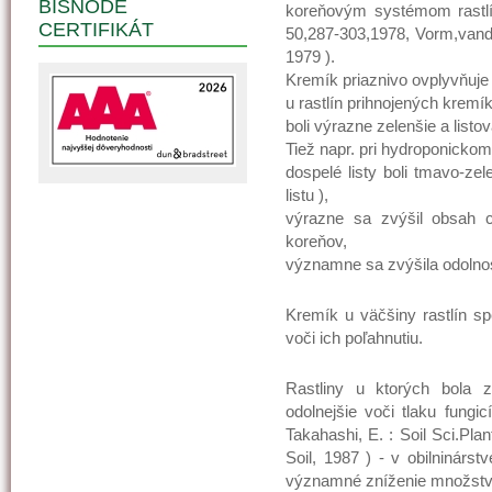
BISNODE
koreňovým systémom rastlín
CERTIFIKÁT
50,287-303,1978, Vorm,vander
1979 ).
Kremík priaznivo ovplyvňuje 
u rastlín prihnojených kremí
boli výrazne zelenšie a list
Tiež napr. pri hydroponickom 
dospelé listy boli tmavo-zel
listu ),
výrazne sa zvýšil obsah c
koreňov,
významne sa zvýšila odolnos
Kremík u väčšiny rastlín sp
voči ich poľahnutiu.
Rastliny u ktorých bola 
odolnejšie voči tlaku fungi
Takahashi, E. : Soil Sci.Pla
Soil, 1987 ) - v obilninárs
významné zníženie množstva