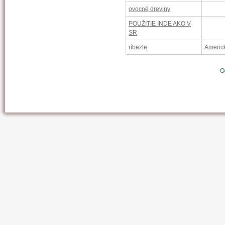
ovocné dreviny
POUŽITIE INDE AKO V
SR
ríbezle
Americ
O