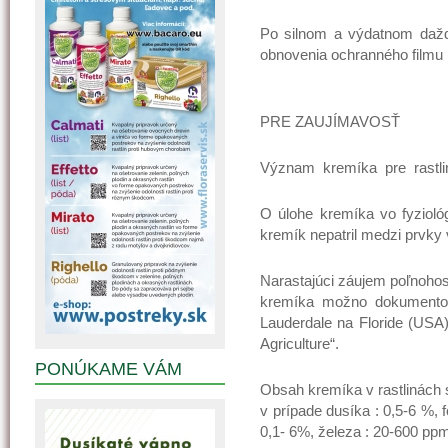
Po silnom a výdatnom dažd
obnovenia ochranného filmu
PRE ZAUJÍMAVOSŤ
Význam kremíka pre rastli
O úlohe kremíka vo fyziológ
kremík nepatril medzi prvky 
Narastajúci záujem poľnohos
kremíka možno dokumentov
Lauderdale na Floride (USA)
Agriculture“.
PONÚKAME VÁM
Obsah kremíka v rastlinách s
v prípade dusíka : 0,5-6 %, f
0,1- 6%, železa : 20-600 ppm