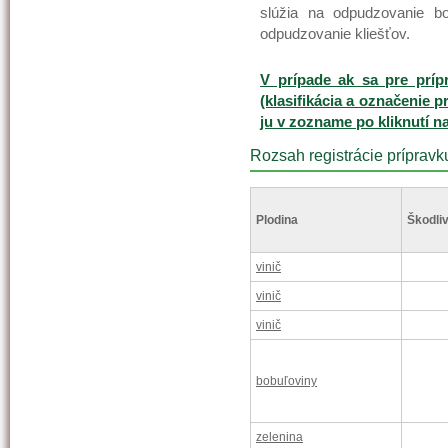
slúžia na odpudzovanie b
odpudzovanie kliešťov.
V prípade ak sa pre príp
(klasifikácia a označenie p
ju v zozname po kliknutí n
Rozsah registrácie prípravk
Plodina
Škodliv
vinič
vinič
vinič
bobuľoviny
zelenina