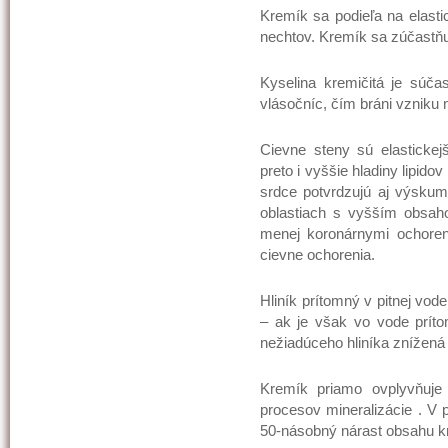
Kremík sa podieľa na elastic
nechtov. Kremík sa zúčastňuj
Kyselina kremičitá je súčas
vlásočníc, čím bráni vzniku 
Cievne steny sú elastickejš
preto i vyššie hladiny lipido
srdce potvrdzujú aj výskumy
oblastiach s vyšším obsaho
menej koronárnymi ochoren
cievne ochorenia.
Hliník prítomný v pitnej vod
– ak je však vo vode prítom
nežiadúceho hliníka znížená 
Kremík priamo ovplyvňuje 
procesov mineralizácie . V 
50-násobný nárast obsahu k