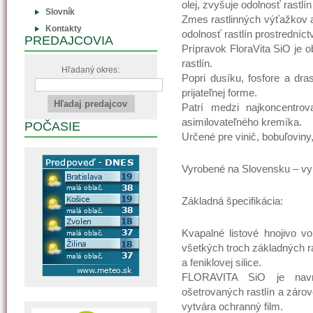
olej, zvyšuje odolnosť rastlí
Slovník
Zmes rastlinných výťažkov a 
Kontakty
odolnosť rastlín prostredníc
PREDAJCOVIA
Prípravok FloraVita SiO je 
rastlín.
Hľadaný okres:
Popri dusíku, fosfore a dra
prijateľnej forme.
Patrí medzi najkoncentrov
asimilovateľného kremíka.
POČASIE
Určené pre vinič, bobuľoviny
Vyrobené na Slovensku – vyr
Základná špecifikácia:
Kvapalné listové hnojivo 
všetkých troch základných r
a feniklovej silice.
FLORAVITA SiO je navrh
ošetrovaných rastlín a záro
vytvára ochranný film.