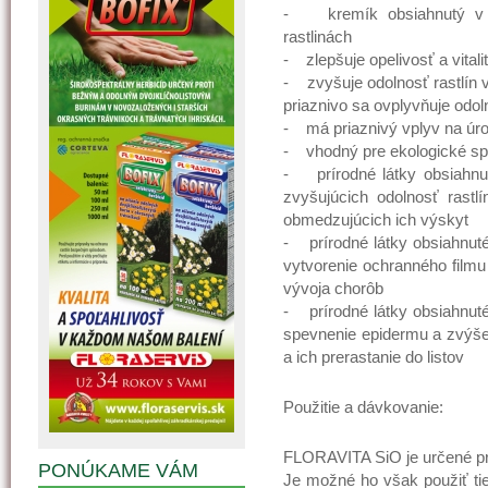
- kremík obsiahnutý v hn
rastlinách
- zlepšuje opelivosť a vitalit
- zvyšuje odolnosť rastlín 
priaznivo sa ovplyvňuje odoln
- má priaznivý vplyv na úr
- vhodný pre ekologické spô
- prírodné látky obsiahnut
zvyšujúcich odolnosť rast
obmedzujúcich ich výskyt
- prírodné látky obsiahnuté
vytvorenie ochranného filmu
vývoja chorôb
- prírodné látky obsiahnuté
spevnenie epidermu a zvýšeni
a ich prerastanie do listov
Použitie a dávkovanie:
FLORAVITA SiO je určené pre
PONÚKAME VÁM
Je možné ho však použiť tie