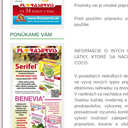
Postreky nie je vhodné prip
Pred použitím prípravku s
použitie.
PONÚKAME VÁM
INFORMÁCIE O INÝCH
LÁTKY, KTORÉ SA NAC
COCO:
V posledných niekoľkých des
na vývoj nových typov prí
efektívnou náhradou za dnes
V rastlinách sa nachádza veľ
Snahou každej modernej a in
predstaviteľov, výkonnej 
presadzovať rozumnú, konštru
vytvorí možnosť zabepeči
prípravkov, tovarov a slu