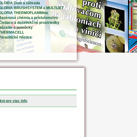
GLORIA Dom a záhrada
GLORIA BRUSHSYSTEM a MULTIJET
GLORIA THERMOFLAMMbio
Bazénová chémia a príslušenstvo
Čistiace a dezinfekčné prostriedky
Náradie a pomôcky
THERMACELL
Parazitické hlístice
kni pre viac info