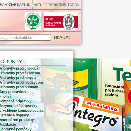
 A VÝŽIVE RASTLÍN
VSTUP PRE DISTRIBÚTOROV
RODUKTY
Prípravky proti chorobám
Prípravky proti škodcom
Prípravky proti hmyzu
Prípravky proti hlodavcom
Prípravky proti burinám
Sady prípravkov
Hnojivá
Pomocné prípravky
Enzymatické prípravky
Urýchlenie kompostovania
Ostatné a doplnky
Veterinárne produkty
Publikácie
Ochranné pomôcky