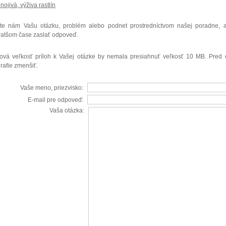
nojivá, výživa rastlín
ite nám Vašu otázku, problém alebo podnet prostredníctvom našej poradn
ratšom čase zaslať odpoveď.
ová veľkosť príloh k Vašej otázke by nemala presiahnuť veľkosť 10 MB. Pred
grafie zmenšiť.
Vaše meno, priezvisko:
E-mail pre odpoveď:
Vaša otázka: