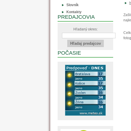
h
Slovník
Kontakty
Zašl
PREDAJCOVIA
najk
Hľadaný okres:
Celk
foto
POČASIE