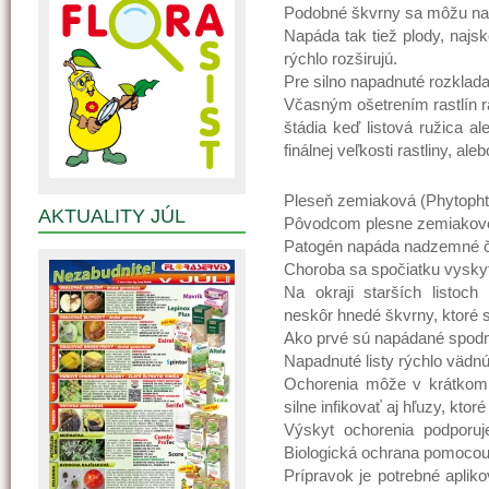
Podobné škvrny sa môžu nac
Napáda tak tiež plody, najs
rýchlo rozširujú.
Pre silno napadnuté rozklada
Včasným ošetrením rastlín ra
štádia keď listová ružica a
finálnej veľkosti rastliny, a
Pleseň zemiaková (Phytophth
AKTUALITY JÚL
Pôvodcom plesne zemiakovej
Patogén napáda nadzemné ča
Choroba sa spočiatku vyskyt
Na okraji starších listoch
neskôr hnedé škvrny, ktoré sa
Ako prvé sú napádané spodné 
Napadnuté listy rýchlo vädn
Ochorenia môže v krátkom 
silne infikovať aj hľuzy, ktor
Výskyt ochorenia podporuj
Biologická ochrana pomocou 
Prípravok je potrebné aplik