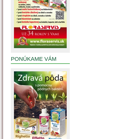
PONÚKAME VÁM