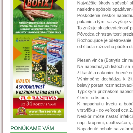
Najväčšie škody spôsobí sko
následne spôsobí opadávanie
Poškodenie neskôr napadnut
pukanie a tým sa zvyšuje vs
To znižuje skladovateľnosť 
Pôvodca chrastavitosti prezi
Rozhodujúce je ošetrovanie 
od štádia ružového púčika d
Pleseň viniča (Botrytis cinire
Na napadnutých listoch sa n
žltkasté a nakoniec hnedé ne
Výnimočne dochádza k žltn
belavý porast rozmnožovací
Typickým príznakom napadnuti
škvŕn na listoch.
K napadnutiu kvetu a bob
vrstvičku - do veľkosti cca 
Neskôr môže nastať infekci
napr. krúpami, obaľovačom, 
PONÚKAME VÁM
Napadnuté bobule sa zafarbi