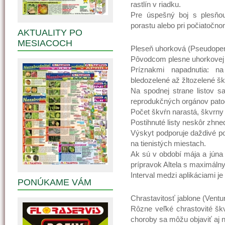
rastlín v riadku.
Pre úspešný boj s plesňou
porastu alebo pri počiatočn
AKTUALITY PO
MESIACOCH
Pleseň uhorková (Pseudope
Pôvodcom plesne uhorkovej 
Príznakmi napadnutia: na
bledozelené až žltozelené šk
Na spodnej strane listov 
reprodukčných orgánov pato
Počet škvŕn narastá, škvrny 
Postihnuté listy neskôr zhne
Výskyt podporuje daždivé po
na tienistých miestach.
Ak sú v období mája a júna
prípravok Altela s maximálny
Interval medzi aplikáciami je
PONÚKAME VÁM
Chrastavitosť jablone (Ventu
Rôzne veľké chrastovité škvr
choroby sa môžu objaviť aj n