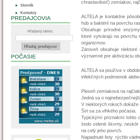
chrastavitosť) zemiakov, rajč
Slovník
Kontakty
ALTELA je kontaktne pôsobi
PREDAJCOVIA
húb a baktérií na povrchu rast
Obsahuje prírodné enzýmy, p
Hľadaný okres:
ktoré vytvárajú na povrchu 
organizmov.
Zároveň obsahuje niektoré
významné pre aktivizáciu o
POČASIE
ALTELA sa používa v období
infekčných podmienok alebo 
Pleseň zemiaková na rajčiak
Jedná sa o najnebezpečnejši
V niektorých rokoch dokáže 
Šíri sa za vlhkého počasia.
Typickými príznakmi tohto o
šedo zelené škvrny, neskôr h
na celý jeho povrch.
Napadnuté listy rýchlo vädn