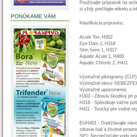
Používajte prípravok na oc
si vždy prečítajte etiketu a i
PONÚKAME VÁM
Klasifikácia prípravku:
Acute Tox; H302
Eye Dam 1; H318
Skin Sens 1, H317
Aquatic Acute 1, H400
Aquatic Chronic 2, H411
Výstražné piktogramy (CL
Výstražné slovo: NEBEZ
Výstražné upozornenia:
H302 - Zdraviu škodlivý pri p
H318 - Spôsobuje vážne poš
H411 - Toxický pre vodné or
EUH401 - Dodržiavajte návod 
zdravie ľudí a životné prostre
SP1: Neznečisťujte vody prí