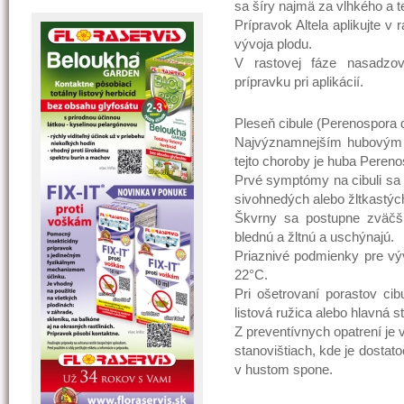
sa šíry najmä za vlhkého a t
Prípravok Altela aplikujte v
vývoja plodu.
V rastovej fáze nasadzov
prípravku pri aplikácií.
Pleseň cibule (Perenospora d
Najvýznamnejším hubovým o
tejto choroby je huba Pereno
Prvé symptómy na cibuli sa o
sivohnedých alebo žltkastých
Škvrny sa postupne zväčšu
blednú a žltnú a uschýnajú.
Priaznivé podmienky pre výv
22°C.
Pri ošetrovaní porastov cibu
listová ružica alebo hlavná s
Z preventívnych opatrení je
stanovištiach, kde je dostat
v hustom spone.