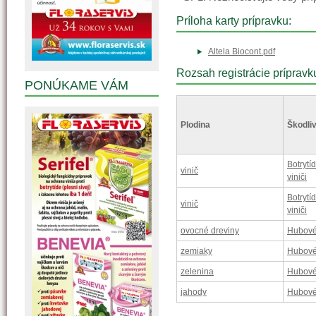
Príloha karty prípravku:
Altela Biocont.pdf
Rozsah registrácie prípravk
PONÚKAME VÁM
Plodina
Škodliv
Botrytí
vinič
viniči
Botrytí
vinič
viniči
ovocné dreviny
Hubové
zemiaky
Hubové
zelenina
Hubové
jahody
Hubové