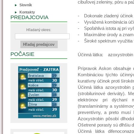
cibuľovej zeleniny, póru a p
Slovník
Kontakty
- Dokonale zladený účinok 
PREDAJCOVIA
- Vyvážená kombinácia úči
- Spoľahlivá istota aj pri v
Hľadaný okres:
- Maximálne úrody a znamen
- Široké spektrum využitia 
POČASIE
Účinná látka: azoxystrobin 2
Prípravok Askon obsahuje d
Kombináciou týchto účinných
kuratívny účinok proti širo
Účinná látka azoxystrobin 
(strobilurinové deriváty). 
elektrónov pri dýchaní m
(translaminárny a systémov
preventívny, a preto musí 
Azoxystrobin pôsobí dlhodo
Ošetrené porasty sú dlhšiu d
Účinná látka difenoconaz