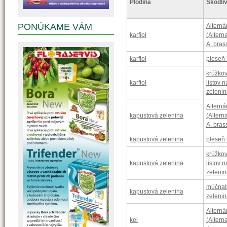
Plodina
Škodliv
PONÚKAME VÁM
Alterná
karfiol
(Altern
A. bras
karfiol
pleseň 
krúžkov
karfiol
listov 
zelenin
Alterná
kapustová zelenina
(Altern
A. bras
kapustová zelenina
pleseň 
krúžkov
kapustová zelenina
listov 
zelenin
múčnat
kapustová zelenina
zeleni
Alterná
kel
(Altern