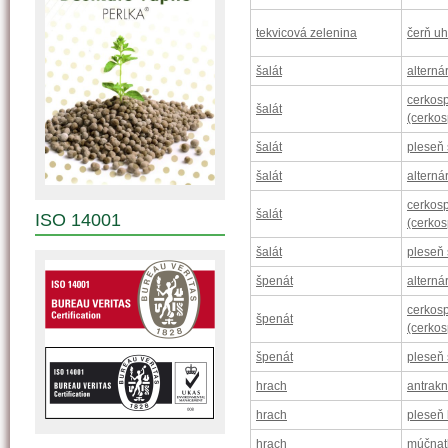
tekvicová zelenina
čerň u
šalát
alterná
cerkosp
šalát
(cerkos
šalát
pleseň 
šalát
alterná
cerkosp
šalát
ISO 14001
(cerkos
šalát
pleseň 
špenát
alterná
cerkosp
špenát
(cerkos
špenát
pleseň 
hrach
antrak
hrach
pleseň
hrach
múčnat