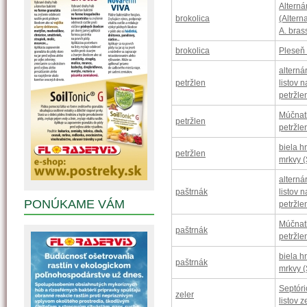
Alterná
brokolica
(Altern
A. bras
brokolica
Pleseň
alterná
petržlen
listov 
petržle
Múčnat
petržlen
petržle
biela h
petržlen
mrkvy (
alterná
paštrnák
listov 
PONÚKAME VÁM
petržle
Múčnat
paštrnák
petržle
biela h
paštrnák
mrkvy (
Septóri
zeler
listov z