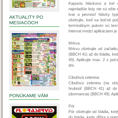
Kapustu hlávkovú a kel o
najmladšie listy nie sú ešte
tvar a pevnosť hlávky ty
AKTUALITY PO
ošetrujte, keď sa bočné pú
MESIACOCH
terminálnym pukom sú tesne
Interval medzi aplikáciami je 
Mrkva
Mrkvu ošetrujte od začiatk
(BBCH 41) až do štádia, ked
49). Aplikujte max. 2 x poča
dní.
Cibuľová zelenina
Cibuľovú zeleninu (na skl
hrubnúť (BBCH 41) až do š
(dormancia) (BBCH 49). Apli
PONÚKAME VÁM
Pór
Pór ošetrujte od štádia, ke
do štádia, kedy dĺžka a pri