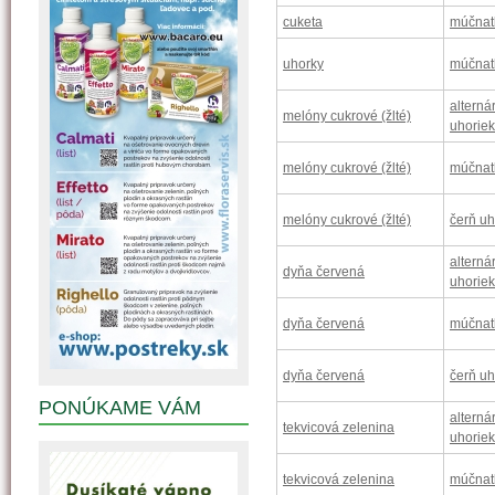
cuketa
múčnat
uhorky
múčnat
alterná
melóny cukrové (žlté)
uhoriek
melóny cukrové (žlté)
múčnat
melóny cukrové (žlté)
čerň u
alterná
dyňa červená
uhoriek
dyňa červená
múčnat
dyňa červená
čerň u
PONÚKAME VÁM
alterná
tekvicová zelenina
uhoriek
tekvicová zelenina
múčnat