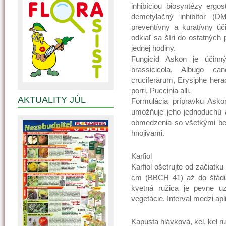
inhibíciou biosyntézy erg
demetylačný inhibítor (
preventívny a kuratívny úč
odkiaľ sa šíri do ostatných 
jednej hodiny.
Fungicíd Askon je účinný 
brassicicola, Albugo can
cruciferarum, Erysiphe heracl
porri, Puccinia alli.
AKTUALITY JÚL
Formulácia prípravku Asko
umožňuje jeho jednoduchú a
obmedzenia so všetkými bež
hnojivami.
Karfiol
Karfiol ošetrujte od začiatk
cm (BBCH 41) až do štádia
kvetná ružica je pevne u
vegetácie. Interval medzi apl
Kapusta hlávková, kel, kel r