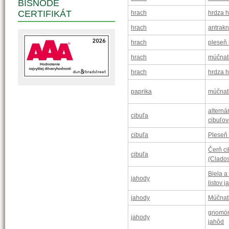
BISNODE
CERTIFIKÁT
hrach
hrdza 
hrach
antrak
hrach
pleseň
hrach
múčnat
hrach
hrdza 
paprika
múčnat
alterná
cibuľa
cibuľov
cibuľa
Pleseň
Čerň ci
cibuľa
(Clados
Biela a 
jahody
listov 
jahody
Múčnat
gnomón
jahody
jahôd