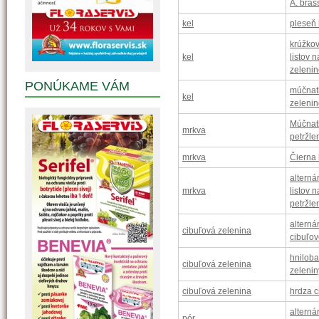
A. bras
kel
pleseň 
krúžkov
kel
listov 
zelenin
PONÚKAME VÁM
múčnat
kel
zeleni
Múčnat
mrkva
petržle
mrkva
Čierna 
alterná
mrkva
listov 
petržle
alterná
cibuľová zelenina
cibuľov
hniloba
cibuľová zelenina
zelenin
cibuľová zelenina
hrdza c
alterná
pór