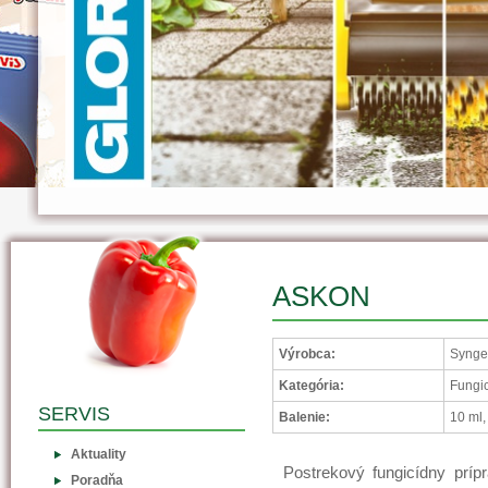
ASKON
Výrobca:
Syngen
Kategória:
Fungic
SERVIS
Balenie:
10 ml,
Aktuality
Postrekový fungicídny prípr
Poradňa