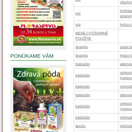
cibuľov
hniloba
pór
zelenin
pór
hrdza c
MENEJ VÝZNAMNÉ
POUŽITIE
špargľa
spála š
PONÚKAME VÁM
špargľa
hrdza 
baklažán
alterná
cerkosp
baklažán
(cerkos
baklažán
múčnat
baklažán
alterná
cerkosp
baklažán
(cerkos
baklažán
múčnat
fazuľa
múčnat