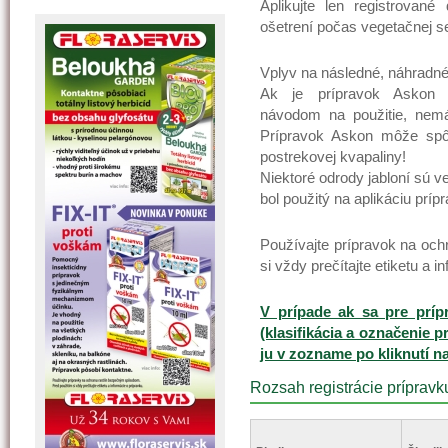
Aplikujte len registrovan
ošetrení počas vegetačnej s
Vplyv na následné, náhradné
Ak je prípravok Askon 
návodom na použitie, nemá 
Prípravok Askon môže spôs
postrekovej kvapaliny!
Niektoré odrody jabloní sú v
bol použitý na aplikáciu prí
Používajte prípravok na oc
si vždy prečítajte etiketu a 
V prípade ak sa pre príp
(klasifikácia a označenie p
ju v zozname po kliknutí n
Rozsah registrácie prípravk