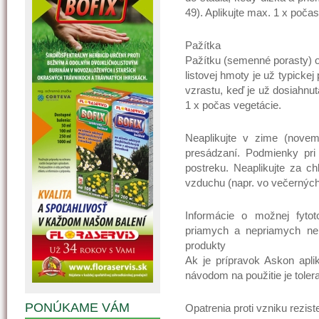
49). Aplikujte max. 1 x počas
Pažítka
Pažítku (semenné porasty) oš
listovej hmoty je už typick
vzrastu, keď je už dosiahnut
1 x počas vegetácie.
Neaplikujte v zime (novem
presádzaní. Podmienky pri 
postreku. Neaplikujte za ch
vzduchu (napr. vo večerných
Informácie o možnej fytoto
priamych a nepriamych nepr
produkty
Ak je prípravok Askon apl
návodom na použitie je toler
PONÚKAME VÁM
Opatrenia proti vzniku rezist