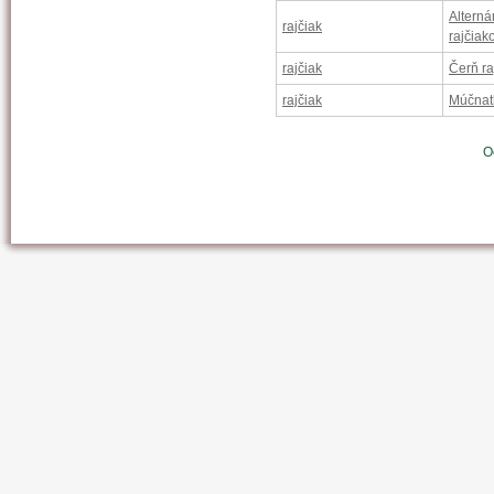
Alterná
rajčiak
rajčiak
rajčiak
Čerň ra
rajčiak
Múčnat
O