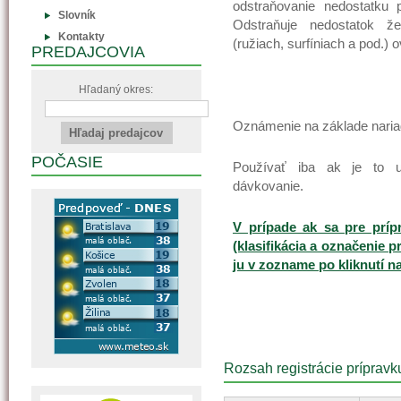
odstraňovanie nedostatku p
Slovník
Odstraňuje nedostatok že
Kontakty
(ružiach, surfíniach a pod.)
PREDAJCOVIA
Hľadaný okres:
Oznámenie na základe naria
POČASIE
Používať iba ak je to u
dávkovanie.
V prípade ak sa pre príp
(klasifikácia a označenie p
ju v zozname po kliknutí n
Rozsah registrácie prípravk