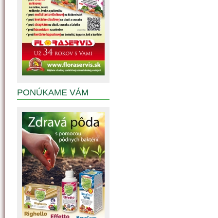
PONÚKAME VÁM