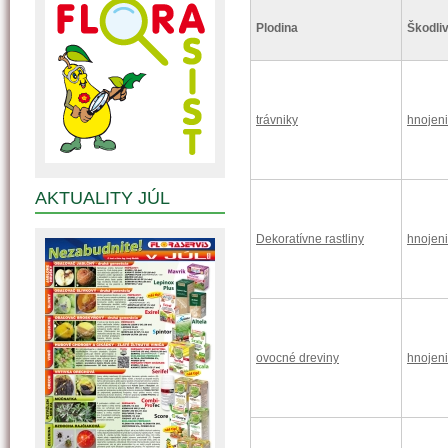
Plodina
Škodliv
trávniky
hnojen
AKTUALITY JÚL
Dekoratívne rastliny
hnojen
ovocné dreviny
hnojen