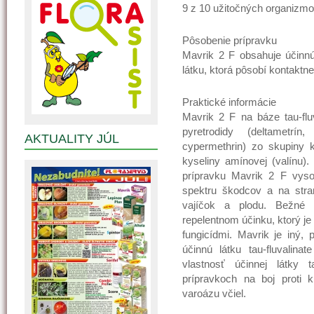
9 z 10 užitočných organizmo
Pôsobenie prípravku
Mavrik 2 F obsahuje účinnú 
látku, ktorá pôsobí kontaktn
Praktické informácie
Mavrik 2 F na báze tau-flu
pyretrodidy (deltametrín, 
AKTUALITY JÚL
cypermethrin) zo skupiny k
kyseliny amínovej (valínu)
prípravku Mavrik 2 F vyso
spektru škodcov a na stra
vajíčok a plodu. Bežné p
repelentnom účinku, ktorý je
fungicídmi. Mavrik je iný, 
účinnú látku tau-fluvalin
vlastnosť účinnej látky t
prípravkoch na boj proti 
varoázu včiel.