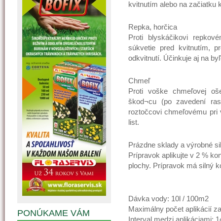
kvitnutím alebo na začiatku k
Repka, horčica
Proti blyskáčikovi repkov
súkvetie pred kvitnutím, p
odkvitnutí. Účinkuje aj na 
Chmeľ
Proti voške chmeľovej oše
škod¬cu (po zavedení rastl
roztočcovi chmeľovému pri 
list.
Prázdne sklady a výrobné sil
Prípravok aplikujte v 2 % ko
plochy. Prípravok má silný k
Dávka vody: 10l / 100m2
Maximálny počet aplikácií za
PONÚKAME VÁM
Interval medzi aplikáciami: 1