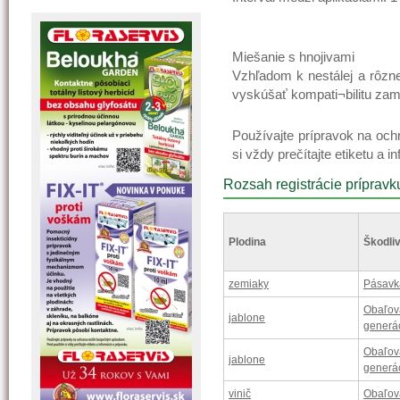
Miešanie s hnojivami
Vzhľadom k nestálej a rôzne
vyskúšať kompati¬bilitu za
Používajte prípravok na oc
si vždy prečítajte etiketu a 
Rozsah registrácie prípravk
Plodina
Škodliv
zemiaky
Pásavk
Obaľova
jablone
generá
Obaľova
jablone
generá
vinič
Obaľov