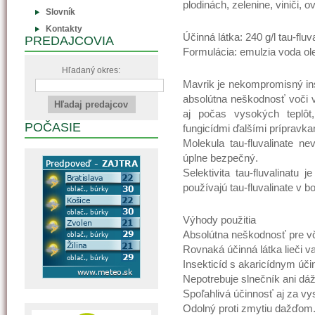
plodinách, zelenine, viniči, 
Slovník
Kontakty
Účinná látka: 240 g/l tau-fluv
PREDAJCOVIA
Formulácia: emulzia voda ole
Hľadaný okres:
Mavrik je nekompromisný in
absolútna neškodnosť voči 
aj počas vysokých teplôt
POČASIE
fungicídmi ďalšími prípravka
Molekula tau-fluvalinate ne
úplne bezpečný.
Selektivita tau-fluvalinatu
používajú tau-fluvalinate v bo
Výhody použitia
Absolútna neškodnosť pre v
Rovnaká účinná látka lieči va
Insekticíd s akaricídnym úči
Nepotrebuje slnečník ani dáž
Spoľahlivá účinnosť aj za vy
Odolný proti zmytiu dažďom