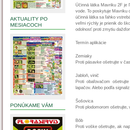
Účinná látka Mavriku 2F je 
vode. To poskytuje Mavriku 
účinná látka sa ľahko vstrebá
AKTUALITY PO
veľmi rýchly je prienik do š
MESIACOCH
odolnosť proti zmytiu dažď
Termín aplikácie
Zemiaky
Proti pásavke ošetrujte v ča
Jabloň, vinič
Proti obaľovačom ošetrujt
lapačov. Alebo podľa signaliz
Šošovica
PONÚKAME VÁM
Proti plodomorom ošetrujte, 
Bôb
Proti voške ošetrujte, ak na