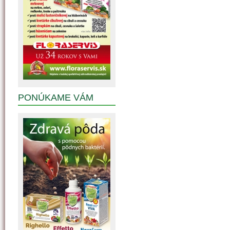
PONÚKAME VÁM