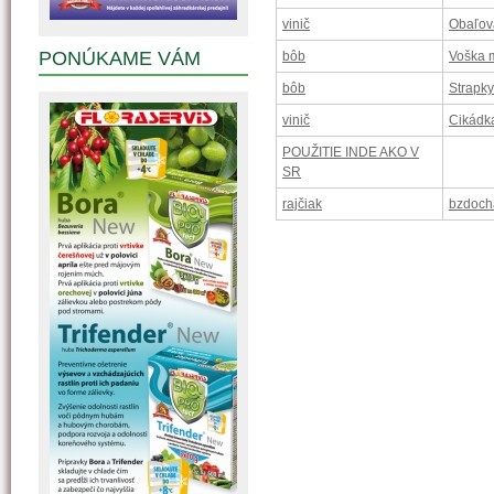
vinič
Obaľov
PONÚKAME VÁM
bôb
Voška 
bôb
Strapky
vinič
Cikádka
POUŽITIE INDE AKO V
SR
rajčiak
bzdoch