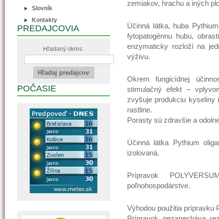
zemiakov, hrachu a iných plo
Slovník
Kontakty
Účinná látka, huba Pythium 
PREDAJCOVIA
fytopatogénnu hubu, obrast
enzymaticky rozloží na je
Hľadaný okres:
výživu.
Okrem fungicídnej účinn
POČASIE
stimulačný efekt – vplyvo
zvyšuje produkciu kyseliny 
rastline.
Porasty sú zdravšie a odoln
Účinná látka Pythium olig
izolovaná.
Prípravok POLYVERSUM
poľnohospodárstve.
Výhodou použitia prípravk
Prípravok nezanecháva rez