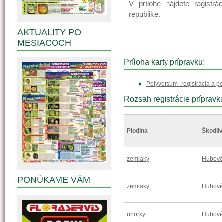
V prílohe nájdete ragistr
republike.
AKTUALITY PO
MESIACOCH
Príloha karty prípravku:
Polyversum_registrácia a p
Rozsah registrácie prípravk
Plodina
Škodliv
zemiaky
Hubové
PONÚKAME VÁM
zemiaky
Hubové
uhorky
Hubové