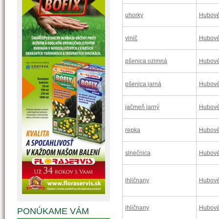
uhorky
Hubové
vinič
Hubové
pšenica ozimná
Hubové
pšenica jarná
Hubové
jačmeň jarný
Hubové
repka
Hubové
slnečnica
Hubové
ihličnany
Hubové
ihličnany
Hubové
PONÚKAME VÁM