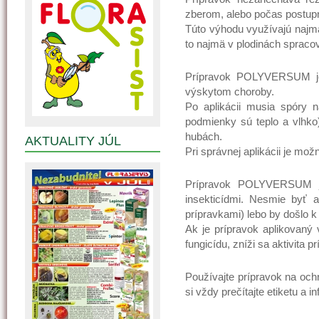
zberom, alebo počas postup
Túto výhodu využívajú najmä
to najmä v plodinách spracov
Prípravok POLYVERSUM je p
výskytom choroby.
Po aplikácii musia spóry n
podmienky sú teplo a vlhko)
hubách.
AKTUALITY JÚL
Pri správnej aplikácii je m
Prípravok POLYVERSUM je
insekticídmi. Nesmie byť 
prípravkami) lebo by došlo k
Ak je prípravok aplikovaný
fungicídu, zníži sa aktivit
Používajte prípravok na oc
si vždy prečítajte etiketu a 