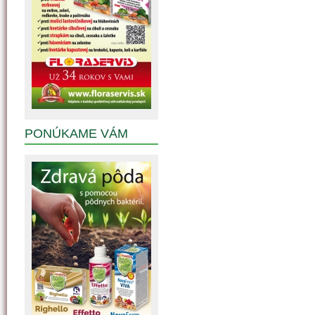
PONÚKAME VÁM