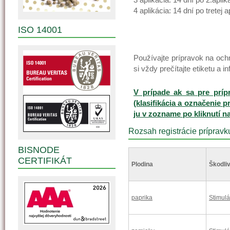
4 aplikácia: 14 dní po tretej
ISO 14001
Používajte prípravok na oc
si vždy prečítajte etiketu a i
V prípade ak sa pre príp
(klasifikácia a označenie p
ju v zozname po kliknutí n
Rozsah registrácie prípravk
BISNODE
CERTIFIKÁT
Plodina
Škodliv
paprika
Stimulá