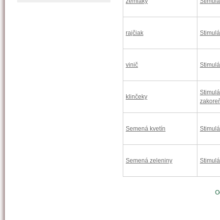
zemiaky
Stimulá
rajčiak
Stimulá
vinič
Stimulá
Stimulá
klinčeky
zakore
Semená kvetín
Stimulá
Semená zeleniny
Stimulá
O