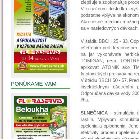
zlepšuje a zdokonaľuje proces
V konečnom dôsledku zvyšuj
podstatne vplýva na ekonom
Ako nosné médium možno pr
sa v nasledovných dávkach:
V štádiu BBCH 25 - 33. Odp
ošetrením proti krytonosom
na jar vykonávate herbic
TOMIGAN, resp. LONTRE
aplikovať ATONIK ako TM
fytotoxických prejavov na re
V štádiu BBCH 50 - 57. Pred
PONÚKAME VÁM
insekticídnym ošetrením 
Odporúčaná dávka vody 300 - 
l/ha.
SLNEČNICA
- stimulácia 
rastlín. Vplyvom stimulá
opelenia a oplodnenia. Jeh
efektivity procesu opelenia
sú pri slnečniciach význam