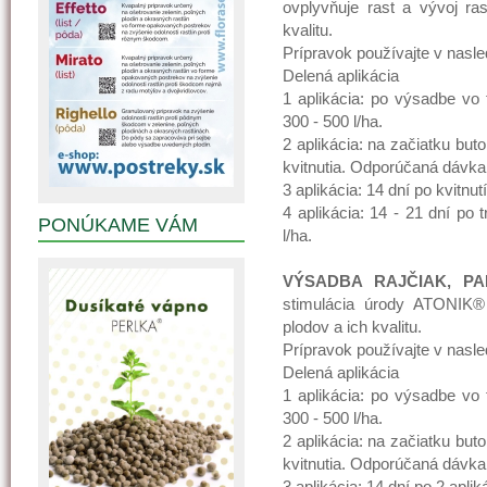
ovplyvňuje rast a vývoj ras
kvalitu.
Prípravok používajte v nasl
Delená aplikácia
1 aplikácia: po výsadbe vo
300 - 500 l/ha.
2 aplikácia: na začiatku but
kvitnutia. Odporúčaná dávka 
3 aplikácia: 14 dní po kvitnu
4 aplikácia: 14 - 21 dní po 
PONÚKAME VÁM
l/ha.
VÝSADBA RAJČIAK, PA
stimulácia úrody ATONIK® 
plodov a ich kvalitu.
Prípravok používajte v nasl
Delená aplikácia
1 aplikácia: po výsadbe vo
300 - 500 l/ha.
2 aplikácia: na začiatku but
kvitnutia. Odporúčaná dávka 
3 aplikácia: 14 dní po 2.apli