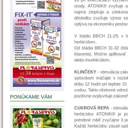
úrody. ATONIK® zvyšuje a 
najmä zlepšuje a zdokonaľ
dôsledku zvyšuje výnos sem
vplýva na ekonomiku pestov
V štádiu BBCH 21-29, v š
herbicídom.
Od štádia BBCH 31-32 (štá
klasenia). Možno aplikovať
alebo insekticídom.
KLINČEKY
- stimulácia za
spôsobom máčajte v rozto
dobu 12 hodín pri teplote 1
vodou. Takto ošetrené odre
pozitívne ovplyvňuje zakoreň
PONÚKAME VÁM
CUKROVÁ REPA
- stimulá
herbicídov ATONIK® je po
potrebné robiť zvyčajne 3 p
Každý herbicídny zásah spôs