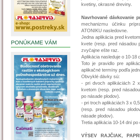
kvetiny, okrasné dreviny.
Navrhované dávkovanie pr
mechanizmu účinku prípr
ATONIKU nasledovne.
Jedna aplikácia pred kvetom
PONÚKAME VÁM
kvete (resp. pred násadou
zvyčajne ešte raz.
Aplikácia nasleduje o 10-18 d
Toto je pravidlo pre aplik
aplikačné termíny podľa jedno
Obvyklé dávky sú:
- pri dvoch aplikáciách 2 x
kvetom (resp. pred násadou 
po násade plodov).
- pri troch aplikáciách 3 x 0,
(resp. pred násadou plodov
násade plodov).
Tretia aplikácia 10-14 dní po 
VÝSEV RAJČIAK, PAPR