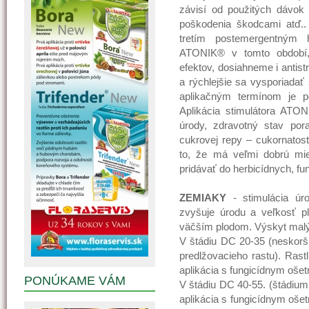
závisí od použitých dávok 
poškodenia škodcami atď.
tretím postemergentným h
ATONIK® v tomto období,
efektov, dosiahneme i antis
a rýchlejšie sa vysporiadať
aplikačným termínom je p
Aplikácia stimulátora ATO
úrody, zdravotný stav pora
cukrovej repy – cukornatosť
to, že má veľmi dobrú mie
pridávať do herbicídnych, fu
ZEMIAKY
- stimulácia úro
zvyšuje úrodu a veľkosť p
väčším plodom. Výskyt malý
V štádiu DC 20-35 (neskorš
predlžovacieho rastu). Ra
aplikácia s fungicídnym ošet
PONÚKAME VÁM
V štádiu DC 40-55. (štádium
aplikácia s fungicídnym oše