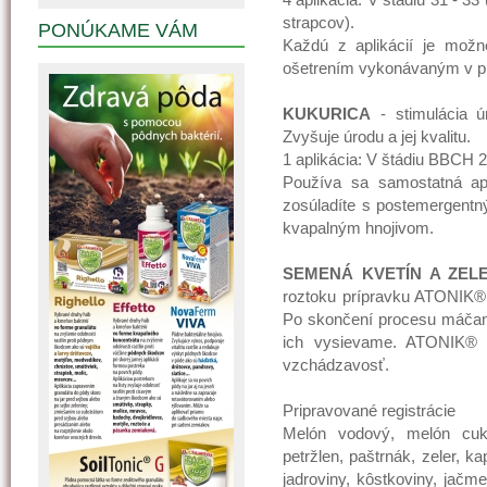
strapcov).
PONÚKAME VÁM
Každú z aplikácií je možn
ošetrením vykonávaným v pr
KUKURICA
- stimulácia ú
Zvyšuje úrodu a jej kvalitu.
1 aplikácia: V štádiu BBCH 24
Používa sa samostatná apl
zosúladíte s postemergentn
kvapalným hnojivom.
SEMENÁ KVETÍN A ZEL
roztoku prípravku ATONIK® 
Po skončení procesu máčan
ich vysievame. ATONIK® p
vzchádzavosť.
Pripravované registrácie
Melón vodový, melón cukr
petržlen, paštrnák, zeler, ka
jadroviny, kôstkoviny, jačme