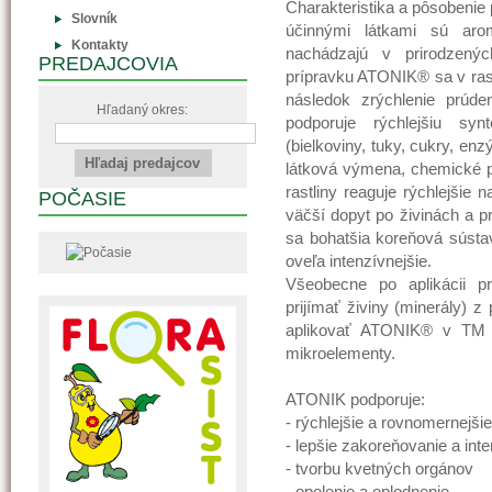
Charakteristika a pôsobenie 
Slovník
účinnými látkami sú aroma
Kontakty
nachádzajú v prirodzenýc
PREDAJCOVIA
prípravku ATONIK® sa v rast
následok zrýchlenie prúde
Hľadaný okres:
podporuje rýchlejšiu syn
(bielkoviny, tuky, cukry, enz
látková výmena, chemické p
rastliny reaguje rýchlejšie
POČASIE
väčší dopyt po živinách a pr
sa bohatšia koreňová sústav
oveľa intenzívnejšie.
Všeobecne po aplikácii p
prijímať živiny (minerály) z
aplikovať ATONIK® v TM s
mikroelementy.
ATONIK podporuje:
- rýchlejšie a rovnomernejšie
- lepšie zakoreňovanie a inte
- tvorbu kvetných orgánov
- opelenie a oplodnenie