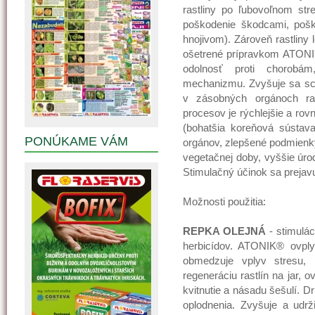
rastliny po ľubovoľnom str
poškodenie škodcami, pošk
hnojivom). Zároveň rastliny
ošetrené prípravkom ATONIK
odolnosť proti chorobá
mechanizmu. Zvyšuje sa scho
v zásobných orgánoch ras
procesov je rýchlejšie a rov
(bohatšia koreňová sústava)
PONÚKAME VÁM
orgánov, zlepšené podmienky
vegetačnej doby, vyššie úrod
Stimulačný účinok sa prejavu
Možnosti použitia:
REPKA OLEJNÁ
- stimulác
herbicídov. ATONIK® ovply
obmedzuje vplyv stresu, 
regeneráciu rastlín na jar, 
kvitnutie a násadu šešulí. D
oplodnenia. Zvyšuje a udrž