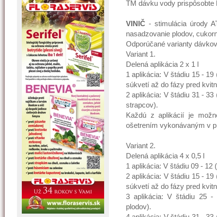
TM dávku vody prispôsobte 
VINIČ
- stimulácia úrody A
nasadzovanie plodov, cukorn
Odporúčané varianty dávkov
Variant 1.
Delená aplikácia 2 x 1 l
1 aplikácia: V štádiu 15 - 1
súkvetí až do fázy pred kvitn
2 aplikácia: V štádiu 31 - 33
strapcov).
Každú z aplikácií je možn
ošetrením vykonávaným v pr
Variant 2.
Delená aplikácia 4 x 0,5 l
1 aplikácia: V štádiu 09 - 12 (
2 aplikácia: V štádiu 15 - 1
súkvetí až do fázy pred kvitn
3 aplikácia: V štádiu 25 
plodov).
4 aplikácia: V štádiu 31 - 33