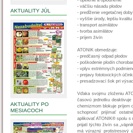
- väčšiu násadu plodov
AKTUALITY JÚL
- predĺženie vegetačnej doby
- vyššie úrody, lepšiu kvalit
- transport asimilátov
- tvorba asimilátov
- príjem živín
ATONIK obmedzuje:
- predčasný odpad plodov
- poškodenie plodín chorob
- vplyv extrémnych podmieno
- prejavy fototoxických účink
- presadzovací šok pri výsa
Vďaka svojmu zloženiu ATO
časovú jednotku deaktivuje 
AKTUALITY PO
chemizmom blokuje príjem o
MESIACOCH
schopnosť prijímať ostat
aplikovať ATONIK® spolu s 
prijatí týchto živín sa „vá
má výrazný protistresový ú