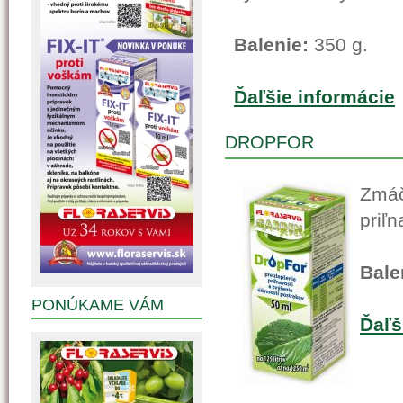
Balenie:
350 g.
Ďaľšie informácie
DROPFOR
Zmáč
priľn
Bale
PONÚKAME VÁM
Ďaľš