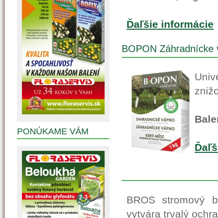
Ďaľšie informácie
BOPON Záhradnícke 
Univ
znižo
Bale
PONÚKAME VÁM
Ďaľš
BROS stromový ba
vytvára trvalý ochra