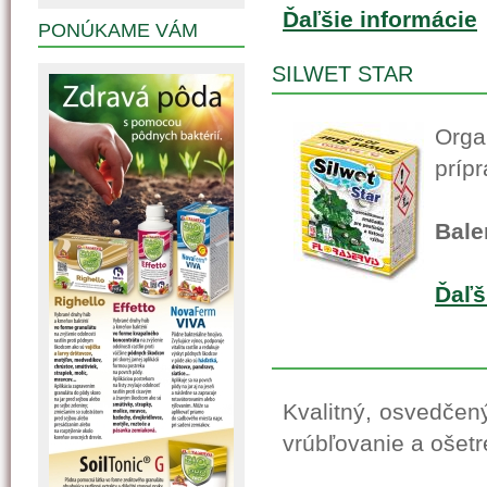
Ďaľšie informácie
PONÚKAME VÁM
SILWET STAR
Org
príp
Bale
Ďaľš
Kvalitný, osvedčen
vrúbľovanie a ošetr