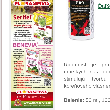
Ďaľš
Rootmost je prí
morských rias boh
stimulujú tvor
koreňového vlásnen
Balenie:
50 ml, 100