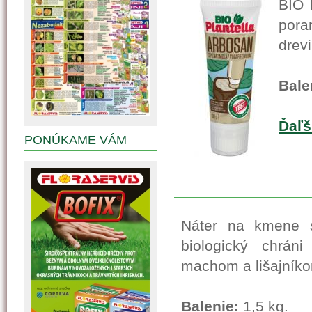
BIO 
pora
drev
Bale
Ďaľš
PONÚKAME VÁM
Náter na kmene s
biologický chrán
machom a lišajník
Balenie:
1,5 kg.