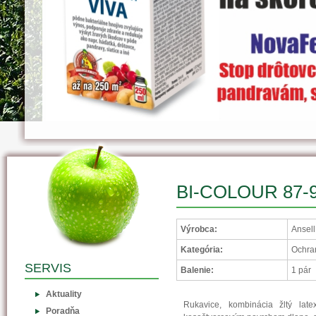
BI-COLOUR 87-90
Výrobca:
Ansell
Kategória:
Ochra
SERVIS
Balenie:
1 pár
Aktuality
Rukavice, kombinácia žltý la
Poradňa