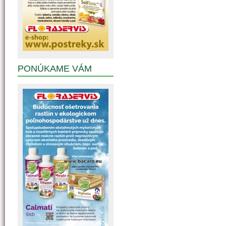
PONÚKAME VÁM