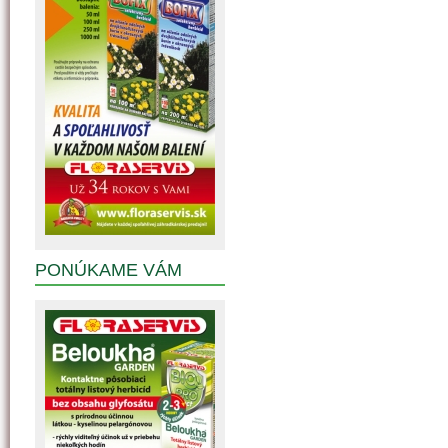
PONÚKAME VÁM