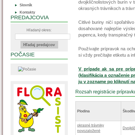
dvojklíčnolistových burín v
Slovník
okrasných trávnikoch a trávn
Kontakty
PREDAJCOVIA
Citlivé buriny ničí spoľahliv
dosahované najlepšie výsledk
Hľadaný okres:
pupenca, kedy transpiračný 
Používajte prípravok na oc
POČASIE
si vždy prečítajte etiketu a i
V prípade ak sa pre príp
(klasifikácia a označenie p
ju v zozname po kliknutí n
Rozsah registrácie prípravk
Plodina
Škodliv
okrasné trávniky
Dvojklí
novozaložené