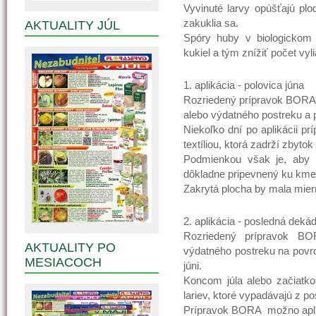
Vyvinuté larvy opúšťajú plo
zakuklia sa.
AKTUALITY JÚL
Spóry huby v biologickom
kukiel a tým znížiť počet vy
1. aplikácia - polovica júna
Rozriedený prípravok BORA t
alebo výdatného postreku a p
Niekoľko dní po aplikácii p
textíliou, ktorá zadrží zbyt
Podmienkou však je, aby o
dôkladne pripevnený ku kme
Zakrytá plocha by mala mier
2. aplikácia - posledná dekád
Rozriedený prípravok BO
AKTUALITY PO
výdatného postreku na povrch
MESIACOCH
júni.
Koncom júla alebo začiatk
lariev, ktoré vypadávajú z p
Prípravok BORA možno apli