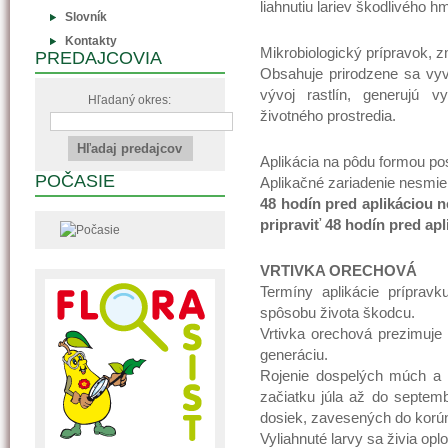
liahnutiu lariev škodlivého h
Slovník
Kontakty
Mikrobiologický prípravok, 
PREDAJCOVIA
Obsahuje prirodzene sa vyv
vývoj rastlín, generujú 
Hľadaný okres:
životného prostredia.
Aplikácia na pôdu formou pos
POČASIE
Aplikačné zariadenie nesmie
48 hodín pred aplikáciou n
pripraviť 48 hodín pred apl
VRTIVKA ORECHOVÁ
Termíny aplikácie príprav
spôsobu života škodcu.
Vrtivka orechová prezimuje 
generáciu.
Rojenie dospelých múch a k
začiatku júla až do septe
dosiek, zavesených do korún
Vyliahnuté larvy sa živia opl