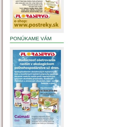
PONÚKAME VÁM