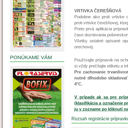
VRTIVKA ČEREŠŇOVÁ
Podobne ako proti vrtivke
proti vrtivke čerešňovej, ktor
Preto prvá aplikácia príprav
čase dozrievania poloneskor
Všetky ostatné opísané opa
orechovej.
PONÚKAME VÁM
Používajte prípravok na oc
si vždy prečítajte etiketu a i
Pre zachovanie trvanlivos
nutné dlhodobo skladovať 
4°C.
V prípade ak sa pre príp
(klasifikácia a označenie p
ju v zozname po kliknutí n
Rozsah registrácie prípravk