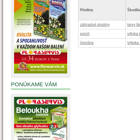
Plodina
Škodliv
záhradné plodiny
larvy š
orech
vrtivka
čerešne
Vrtivka
PONÚKAME VÁM