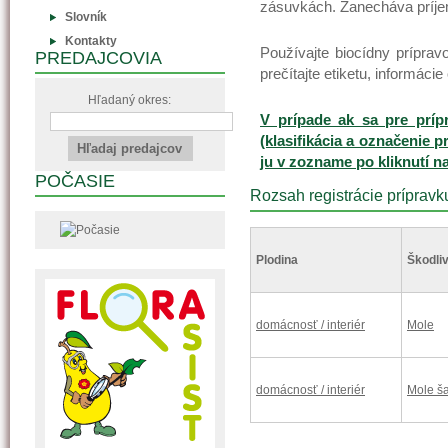
zásuvkách. Zanecháva príje
Slovník
Kontakty
Používajte biocídny prípr
PREDAJCOVIA
prečítajte etiketu, informáci
Hľadaný okres:
V prípade ak sa pre príp
(klasifikácia a označenie p
ju v zozname po kliknutí n
POČASIE
Rozsah registrácie prípravk
Plodina
Škodliv
domácnosť / interiér
Mole
domácnosť / interiér
Mole š