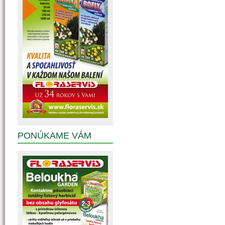
PONÚKAME VÁM