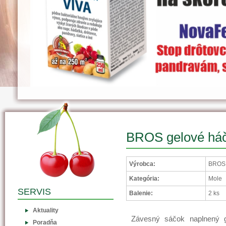
BROS gelové háči
Výrobca:
BROS S
Kategória:
Mole
SERVIS
Balenie:
2 ks
Aktuality
Závesný sáčok naplnený g
Poradňa