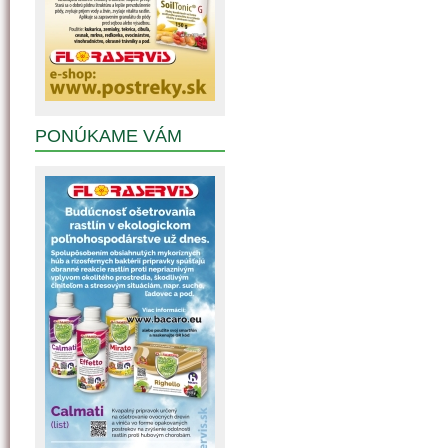
PONÚKAME VÁM