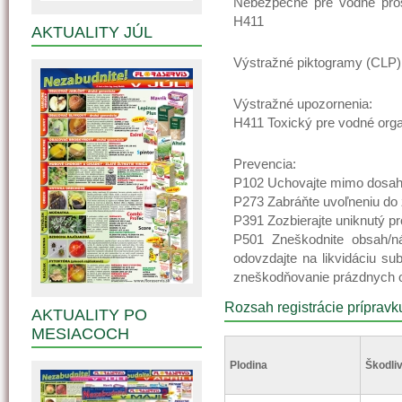
Nebezpečné pre vodné pros
H411
AKTUALITY JÚL
Výstražné piktogramy (CLP
Výstražné upozornenia:
H411 Toxický pre vodné org
Prevencia:
P102 Uchovajte mimo dosahu
P273 Zabráňte uvoľneniu do 
P391 Zozbierajte uniknutý pr
P501 Zneškodnite obsah/n
odovzdajte na likvidáciu su
zneškodňovanie prázdnych o
Rozsah registrácie prípravk
AKTUALITY PO
MESIACOCH
Plodina
Škodliv