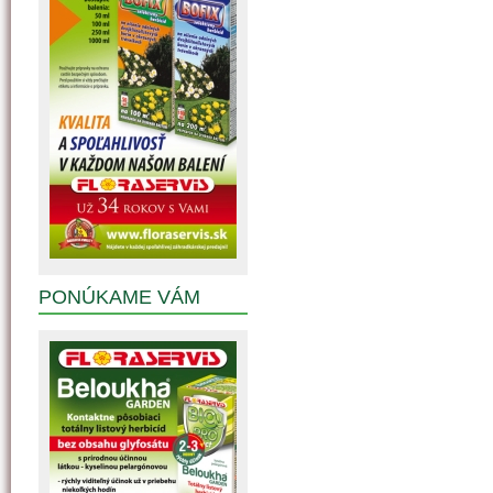
PONÚKAME VÁM