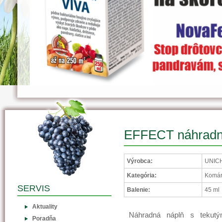
EFFECT náhradná
Výrobca:
UNIC
Kategória:
Komá
SERVIS
Balenie:
45 ml
Aktuality
Náhradná náplň s tekut
Poradňa