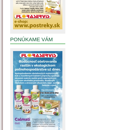
PONÚKAME VÁM