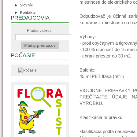
miestností do elektrického o
Slovník
Kontakty
Odpudzovač je účinné zari
PREDAJCOVIA
komárov z miestností na báze
Hľadaný okres:
Výhody:
- proti obyčajným a tigrov
- 100 % účinnosť do 15 minú
POČASIE
- chráni priestor do 30 m2
Balenie:
45 ml PET fľaša (refill)
BIOCÍDNE PRÍPRAVKY P
PREČÍTAJTE ÚDAJE N
VÝROBKU.
Klasifikácia prípravku:
klasifikácia podľa nariadenia