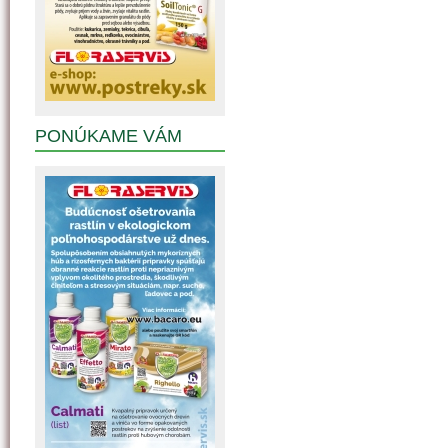
PONÚKAME VÁM