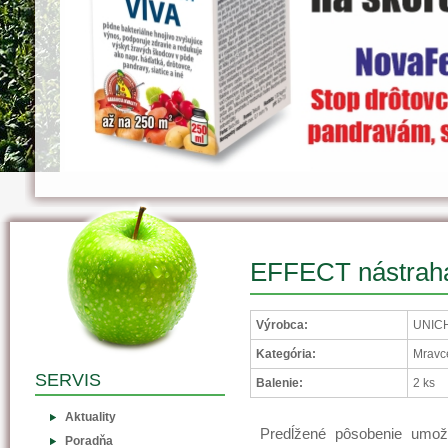
EFFECT nástrah
Výrobca:
UNIC
Kategória:
Mravc
SERVIS
Balenie:
2 ks
Aktuality
Predĺžené pôsobenie umož
Poradňa