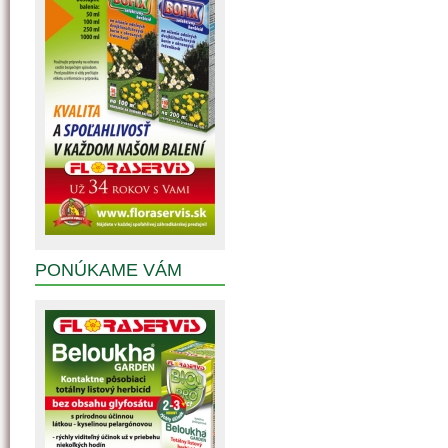
PONÚKAME VÁM