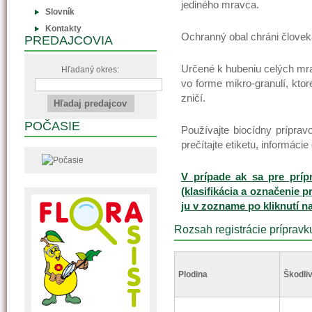
jediného mravca.
Slovník
Kontakty
Ochranný obal chráni človeka
PREDAJCOVIA
Určené k hubeniu celých mr
Hľadaný okres:
vo forme mikro-granulí, kto
zničí.
POČASIE
Používajte biocídny prípr
prečítajte etiketu, informáci
V prípade ak sa pre príp
(klasifikácia a označenie p
ju v zozname po kliknutí n
Rozsah registrácie prípravk
Plodina
Škodliv