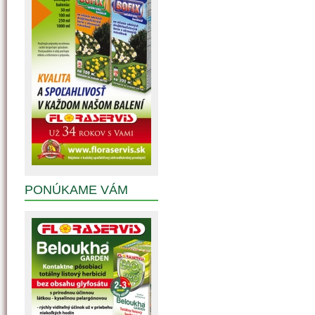
PONÚKAME VÁM