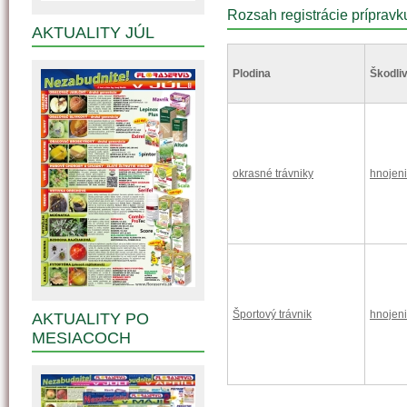
Rozsah registrácie prípravk
AKTUALITY JÚL
Plodina
Škodliv
okrasné trávniky
hnojen
Športový trávnik
hnojen
AKTUALITY PO
MESIACOCH