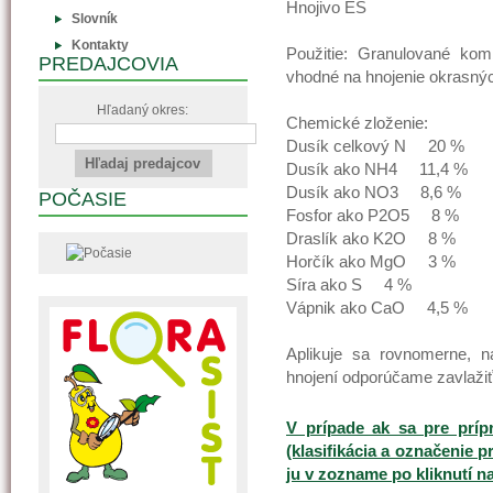
Hnojivo ES
Slovník
Kontakty
Použitie: Granulované ko
PREDAJCOVIA
vhodné na hnojenie okrasnýc
Hľadaný okres:
Chemické zloženie: Odp
Dusík celkový N 20 
Dusík ako NH4 11,4 %
Dusík ako NO3 8,6 %
POČASIE
Fosfor ako P2O5 8 %
Draslík ako K2O 8 %
Horčík ako MgO 3 %
Síra ako S 4 % S
Vápnik ako CaO 4,5 %
Aplikuje sa rovnomerne, n
hnojení odporúčame zavlažiť
V prípade ak sa pre príp
(klasifikácia a označenie p
ju v zozname po kliknutí n