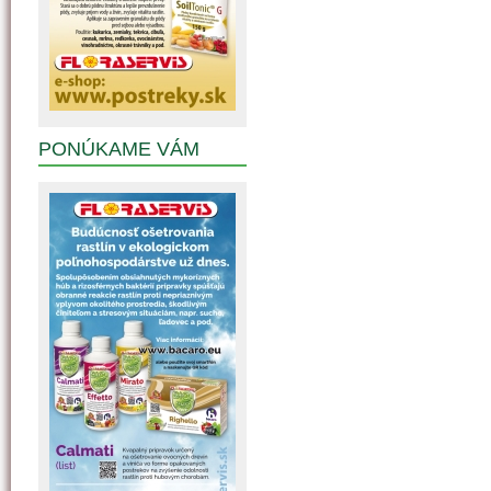
PONÚKAME VÁM