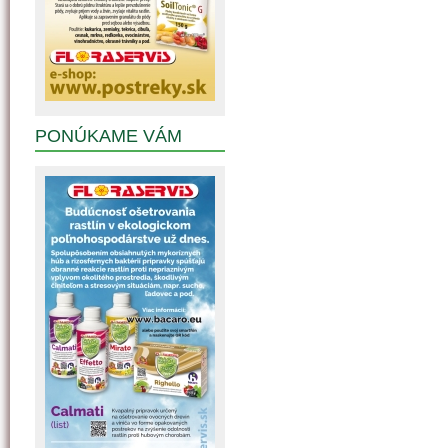
PONÚKAME VÁM