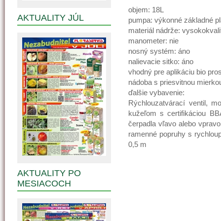
objem: 18L
AKTUALITY JÚL
pumpa: výkonné základné pl
materiál nádrže: vysokokval
manometer: nie
nosný systém: áno
nalievacie sitko: áno
vhodný pre aplikáciu bio pro
nádoba s priesvitnou mierko
ďalšie vybavenie:
Rýchlouzatvárací ventil, 
kužeľom s certifikáciou BBA
čerpadla vľavo alebo vpravo
ramenné popruhy s rychlou
0,5 m
AKTUALITY PO
MESIACOCH