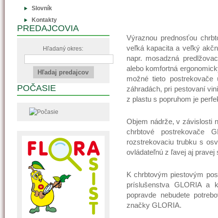
Slovník
Kontakty
PREDAJCOVIA
Výraznou prednosťou chrbt
veľká kapacita a veľký akčn
Hľadaný okres:
napr. mosadzná predlžovaci
alebo komfortná ergonomicky
možné tieto postrekovače 
POČASIE
záhradách, pri pestovaní vin
z plastu s popruhom je perfe
Objem nádrže, v závislosti n
chrbtové postrekovače 
rozstrekovaciu trubku s os
ovládateľnú z ľavej aj pravej 
K chrbtovým piestovým post
príslušenstva GLORIA a k
popravde nebudete potrebo
značky GLORIA.