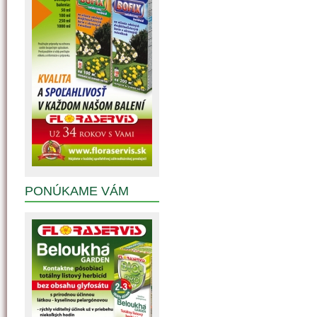
PONÚKAME VÁM