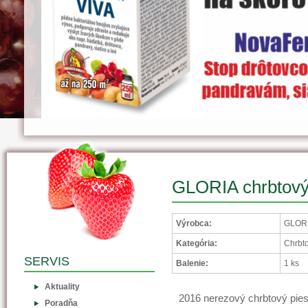
GLORIA chrbtový 
Výrobca:
GLORI
Kategória:
Chrbto
SERVIS
Balenie:
1 ks
Aktuality
2016 nerezový chrbtový pie
Poradňa