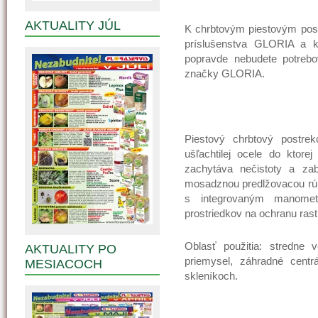
AKTUALITY JÚL
K chrbtovým piestovým post
príslušenstva GLORIA a k
popravde nebudete potrebo
značky GLORIA.
Piestový chrbtový postr
ušľachtilej ocele do ktorej
zachytáva nečistoty a za
mosadznou predlžovacou rúr
s integrovaným manomet
prostriedkov na ochranu rastl
Oblasť použitia: stredne 
AKTUALITY PO
priemysel, záhradné centr
MESIACOCH
skleníkoch.