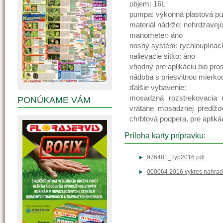
objem: 16L
pumpa: výkonná plastová p
materiál nádrže: nehrdzavejú
manometer: áno
nosný systém: rychloupínac
nalievacie sitko: áno
vhodný pre aplikáciu bio pro
nádoba s priesvitnou mierko
ďalšie vybavenie:
mosadzná rozstrekovacia 
PONÚKAME VÁM
vrátane mosadznej predlžov
chrbtová podpera, pre aplikác
Príloha karty prípravku:
976481_Typ2016.pdf
000064 2016 vykres nahradn