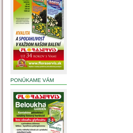
PONÚKAME VÁM