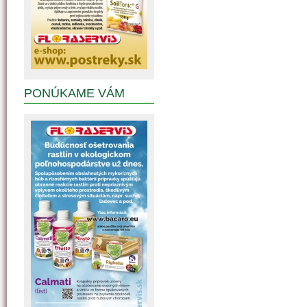
PONÚKAME VÁM