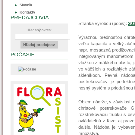
Slovník
Kontakty
PREDAJCOVIA
Stránka výrobcu (popis):
20
Hľadaný okres:
Výraznou prednosťou chrbt
veľká kapacita a veľký akčn
napr. mosadzná predlžovacia
POČASIE
integrovaným manometrom a
vložkou z mäkkého plastu, j
vo väčších a rozľahlých záh
skleníkoch. Pevná nádo
postrekovačov je perfektn
nosný systém s priedušnou f
Objem nádrže, v závislosti n
chrbtové postrekovače 
rozstrekovaciu trubku s os
ovládateľnú z ľavej aj prav
ďalšie. Nádoba je vybaven
množstva.