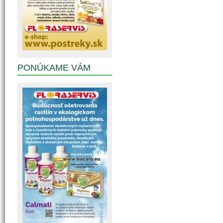
PONÚKAME VÁM