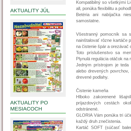
Kompatibilný so všetkými L
all, ponúka flexibilitu a poho
AKTUALITY JÚL
Betéria ani nabíjačka nie
samostatne.
Všestranný pomocník sa sk
nainštalovať rôzne kartáče 
na čistenie špár a orezávač 
Toto príslušenstvo sa mení
Plynulá regulácia otáčok na r
Jedným prístrojom je teda
alebo drevených povrchov, 
drevené podlahy.
Čistenie kameňa
Hlboko zakorenené lišaj
AKTUALITY PO
príjazdových cestách o
MESIACOCH
odstránené.
GLORIA Vám ponúka tri účinn
každý druh znečistenia.
Kartáč SOFT (súčasť balen