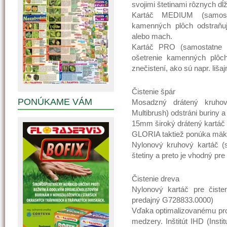
svojimi štetinami rôznych d
Kartáč MEDIUM (samosta
kamenných plôch odstraňuj
alebo mach.
Kartáč PRO (samostatne p
ošetrenie kamenných plôc
znečistení, ako sú napr. lišaj
Čistenie špár
PONÚKAME VÁM
Mosadzný drátený kruhov
Multibrush) odstráni buriny 
15mm široký drátený kartáč
GLORIA taktiež ponúka mäkš
Nylonový kruhový kartáč 
štetiny a preto je vhodný pr
Čistenie dreva
Nylonový kartáč pre čist
predajný G728833.0000)
Vďaka optimalizovanému prof
medzery. Inštitút IHD (Insti