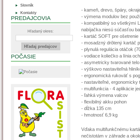
Slovník
- kameň, drevo, špáry, okraj
Kontakty
- výmena modulov bez použit
PREDAJCOVIA
- kompatibilný so všetkými L
nabíjačka niesú súčasťou ba
Hľadaný okres:
- kartáč SOFT pre ošetreni
- mosadzný drôtený kartáč pr
- plynulá regulácia otáčok (7
- vodiace koliečko a línia oc
POČASIE
- asymetricky tvarované telo 
- výškovo nastaviteľná hliní
- ergonomická rukoväť s 
- nastaviteľné, ergonomicky
- multifunkcia - 4 aplikácie 
- ľahká výmena valcov
- flexibilný akku pohon
- dĺžka 135 cm
- hmotnosť 6,9 kg
Vďaka multifunkčnému kartáč
nečistotám v záhrade a oko