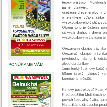
terasy prístrojom Multibrus
jasnému záveru:
ošetrenie drevenej plochy p
a efektívne vďaka šírke a
vysokotlakového čističa spôs
Okrem toho je čistenie pom
citlivých druhoch dreva omn
vysokotlakovým čističom je 
Orezávanie okrajov trávnika
Orezávač okrajov trávnik
prvotriedny nástroj k odstr
alebo obrubníkov.
PONÚKAME VÁM
1mm tenký štrbinový kotúč 
50mm široký nylonový kart
koreňov a nečistôt.
Penový postrekovač FoamM
Pred použitím MultiBrush je
povrch špeciálny čiatiaci pr
Na aplikáciu čistiaceho pro