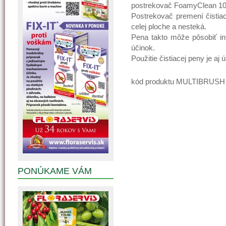
postrekovač FoamyClean 10
Postrekovač premení čistiac
celej ploche a nesteká.
Pena takto môže pôsobiť int
účinok.
Použitie čistiacej peny je aj 
kód produktu MULTIBRUSH 
PONÚKAME VÁM