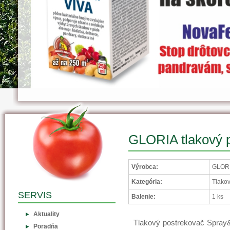
GLORIA tlakový 
Výrobca:
GLORI
Kategória:
Tlako
SERVIS
Balenie:
1 ks
Aktuality
Tlakový postrekovač Spray&P
Poradňa