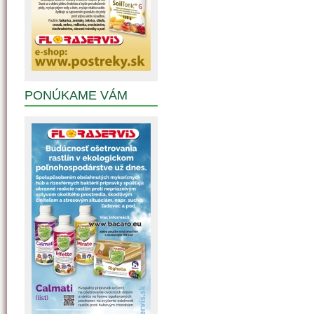
PONÚKAME VÁM