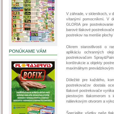
V záhrade, v skleníkoch, v 
vítanými pomocníkmi. V d
GLORIA pre postrekovanie 
barové tlakové postrekovače 
postrekov na menšie plochy r
Okrem starostlivosti o ra
PONÚKAME VÁM
aplikáciu ochranných ol
postrekovačom Spray&Paint
konštrukcie a objekty postr
maximálnym prevádzkovým tl
Dôležité pre každého, kom
postrekovačov dostala oc
tlakové postrekovače vynika
piestovým tlakomerom s i
nálievkovým otvorom a výk
Špecialita: všetky naše tl