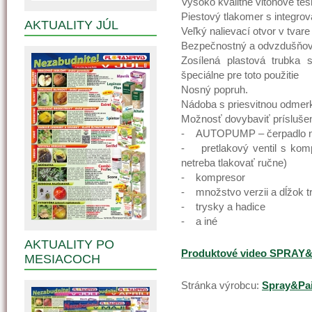
Vysoko kvalitné vitonové tes
Piestový tlakomer s integr
AKTUALITY JÚL
Veľký nalievací otvor v tvare
Bezpečnostný a odvzdušňova
Zosílená plastová trubka 
špeciálne pre toto použitie
Nosný popruh.
Nádoba s priesvitnou odmer
Možnosť dovybaviť prísluše
- AUTOPUMP – čerpadlo na b
- pretlakový ventil s komp
netreba tlakovať ručne)
- kompresor
- množstvo verzii a dĺžok t
- trysky a hadice
- a iné
AKTUALITY PO
Produktové video SPRAY
MESIACOCH
Stránka výrobcu:
Spray&Pai