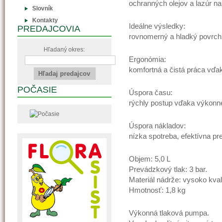
ochranných olejov a lazúr na
Slovník
Kontakty
Ideálne výsledky:
PREDAJCOVIA
rovnomerný a hladký povrch 
Hľadaný okres:
Ergonómia:
komfortná a čistá práca vďa
POČASIE
Úspora času:
rýchly postup vďaka výkonne
Úspora nákladov:
nízka spotreba, efektívna p
Objem: 5,0 L
Prevádzkový tlak: 3 bar.
Materiál nádrže: vysoko kval
Hmotnosť: 1,8 kg
Výkonná tlaková pumpa.