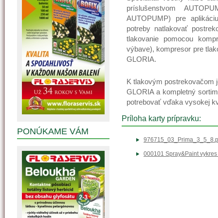
príslušenstvom AUTOPU
AUTOPUMP) pre aplikáciu 
potreby natlakovať postrek
tlakovanie pomocou kompr
výbave), kompresor pre tlak
GLORIA.
K tlakovým postrekovačom je
GLORIA a kompletný sortime
potrebovať vďaka vysokej k
Príloha karty prípravku:
PONÚKAME VÁM
976715_03_Prima_3_5_8.p
000101 Spray&Paint vykres 