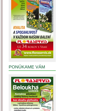
PONÚKAME VÁM