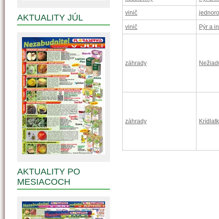
vinič
jednoro
AKTUALITY JÚL
vinič
Pýr a i
záhrady
Nežiad
záhrady
Krídlat
AKTUALITY PO
MESIACOCH