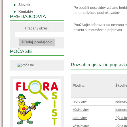
Slovník
Po použití pesticídov vrátane her
Kontakty
a neutralizáciu postrekovačov.
PREDAJCOVIA
Používajte prípravok na ochranu r
Hľadaný okres:
etiketu a informácie o prípravku.
POČASIE
Rozsah registrácie prípravk
Plodina
Škodliv
jadroviny
jednoro
kôstkoviny
jednoro
jadroviny
Pýr a i
kôstkoviny
Pýr a i