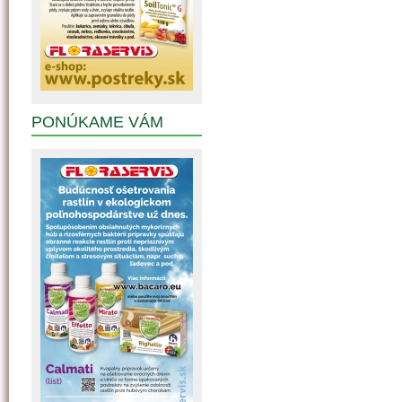
PONÚKAME VÁM