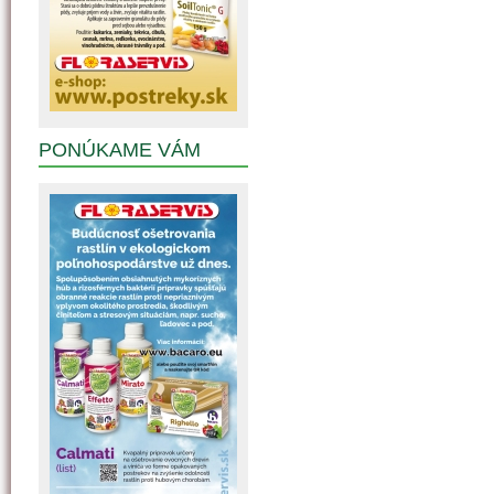
PONÚKAME VÁM