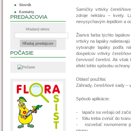
Slovník
Samičky vrtivky čerešňove
Kontakty
zdroje nektáru – kvety. Lák
PREDAJCOVIA
nevysychavým lepidlom a od
Hľadaný okres:
Žiarivá farba týchto lapáko
vrtivky na lapáky nalietava
vytvarujte lapáky podľa n
POČASIE
dospelcov vrtivky čerešňove
červivosť čerešní. Ak však t
efekt tohto spôsobu ochrany
Oblasť použitia:
Záhrady, čerešňové sady – v
Spôsob aplikácie:
- lapače sa vešajú od začia
- fóliu treba zvinúť do tvaru
- rozvešať rovnomerne po
stranu