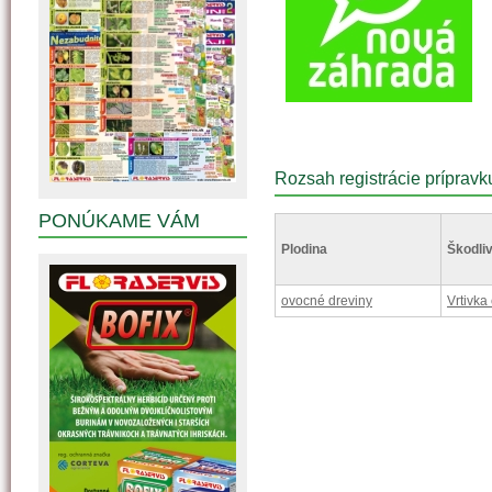
Rozsah registrácie prípravk
PONÚKAME VÁM
Plodina
Škodliv
ovocné dreviny
Vrtivka