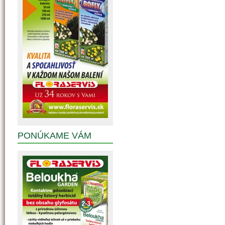
PONÚKAME VÁM