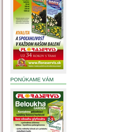
PONÚKAME VÁM