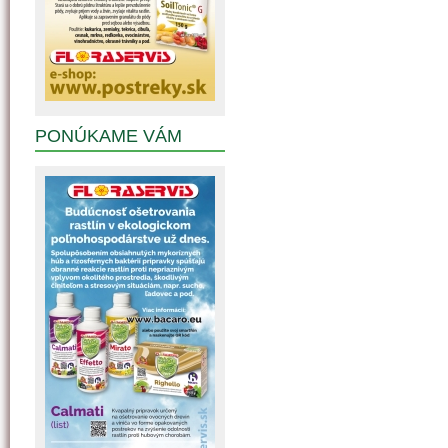
PONÚKAME VÁM