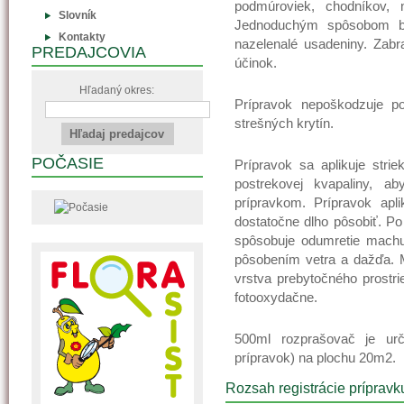
podmúroviek, chodníkov, 
Slovník
Jednoduchým spôsobom b
Kontakty
nazelenalé usadeniny. Zabra
PREDAJCOVIA
účinok.
Hľadaný okres:
Prípravok nepoškodzuje po
strešných krytín.
POČASIE
Prípravok sa aplikuje str
postrekovej kvapaliny, a
prípravkom. Prípravok apl
dostatočne dlho pôsobiť. Po 
spôsobuje odumretie machu a
pôsobením vetra a dažďa. M
vrstva prebytočného prostr
fotooxydačne.
500ml rozprašovač je urč
prípravok) na plochu 20m2.
Rozsah registrácie prípravk