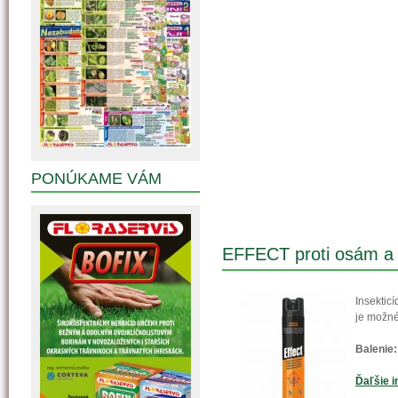
PONÚKAME VÁM
EFFECT proti osám a 
Insektic
je možné
Balenie:
Ďaľšie i