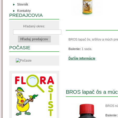
Slovník
Kontakty
PREDAJCOVIA
Hľadaný okres:
BROS lapač ôs, sršňov a múch pre 
POČASIE
Balenie:
1 sada.
Ďaľšie informácie
BROS lapač ôs a múc
BROS náh
Balenie: