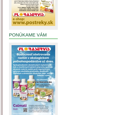
PONÚKAME VÁM