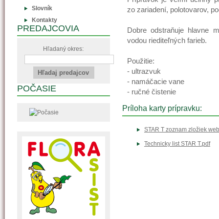
Slovník
zo zariadení, polotovarov, po
Kontakty
PREDAJCOVIA
Dobre odstraňuje hlavne ma
vodou riediteľných farieb.
Hľadaný okres:
Použitie:
- ultrazvuk
- namáčacie vane
POČASIE
- ručné čistenie
Príloha karty prípravku:
STAR T zoznam zložiek web
Technicky list STAR T.pdf