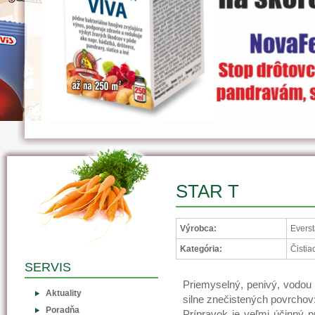
STAR T
Výrobca:
Everst
Kategória:
Čistia
SERVIS
Priemyselný, penivý, vodou 
Aktuality
silne znečistených povrchov: 
Poradňa
Prípravok je veľmi účinný p