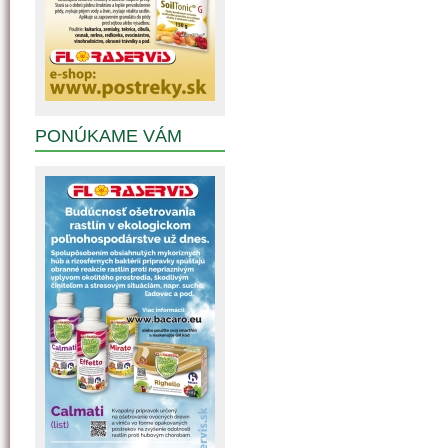
PONÚKAME VÁM