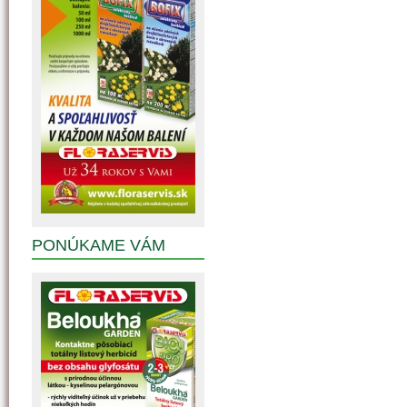
PONÚKAME VÁM