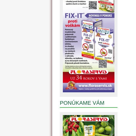
PONÚKAME VÁM