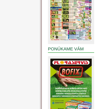
PONÚKAME VÁM