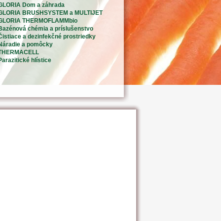
GLORIA Dom a záhrada
GLORIA BRUSHSYSTEM a MULTIJET
GLORIA THERMOFLAMMbio
Bazénová chémia a príslušenstvo
Čistiace a dezinfekčné prostriedky
Náradie a pomôcky
THERMACELL
Parazitické hlístice