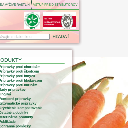
 A VÝŽIVE RASTLÍN
VSTUP PRE DISTRIBÚTOROV
RODUKTY
Prípravky proti chorobám
Prípravky proti škodcom
Prípravky proti hmyzu
Prípravky proti hlodavcom
Prípravky proti burinám
Sady prípravkov
Hnojivá
Pomocné prípravky
Enzymatické prípravky
Urýchlenie kompostovania
Ostatné a doplnky
Veterinárne produkty
Publikácie
Ochranné pomôcky