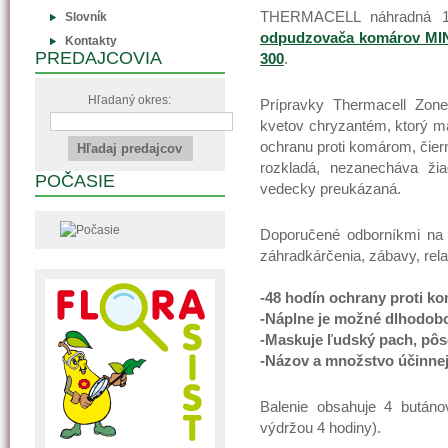
THERMACELL náhradná 1
Slovník
odpudzovača komárov MI
Kontakty
PREDAJCOVIA
300
.
Hľadaný okres:
Prípravky Thermacell Zone
kvetov chryzantém, ktorý má 
ochranu proti komárom, čie
rozkladá, nezanecháva ži
POČASIE
vedecky preukázaná.
Doporučené odborníkmi na v
záhradkárčenia, zábavy, rela
-48 hodín ochrany proti k
-Náplne je možné dlhodobo
-Maskuje ľudský pach, pôs
-Názov a množstvo účinnej 
Balenie obsahuje 4 bután
výdržou 4 hodiny).