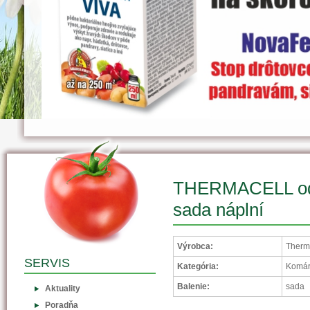
THERMACELL odp
sada náplní
Výrobca:
Therma
SERVIS
Kategória:
Komá
Balenie:
sada
Aktuality
Poradňa