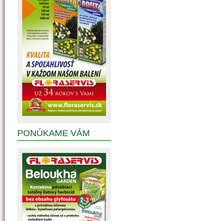
PONÚKAME VÁM