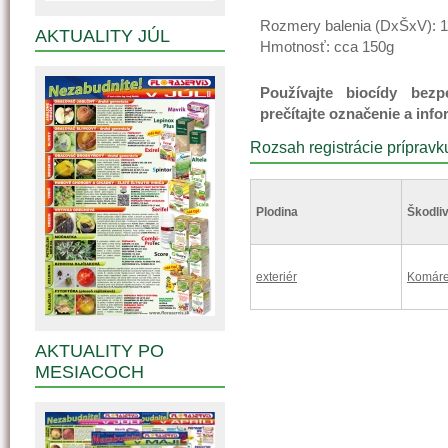
Rozmery balenia (DxŠxV):
AKTUALITY JÚL
Hmotnosť: cca 150g
Používajte biocídy be
prečítajte označenie a info
Rozsah registrácie prípravk
Plodina
Škodliv
exteriér
Komár
AKTUALITY PO
MESIACOCH