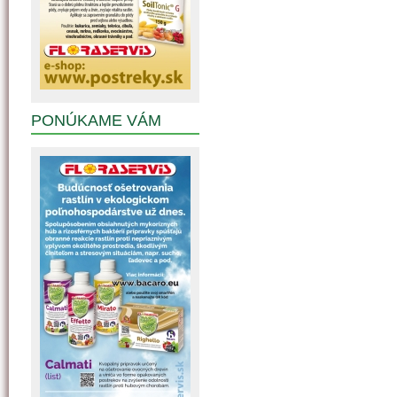
PONÚKAME VÁM