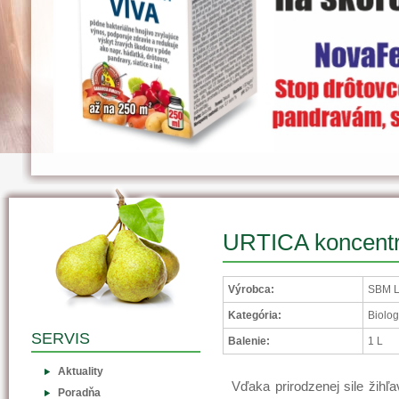
URTICA koncentr
Výrobca:
SBM L
Kategória:
Biolog
SERVIS
Balenie:
1 L
Aktuality
Vďaka prirodzenej sile žihľa
Poradňa