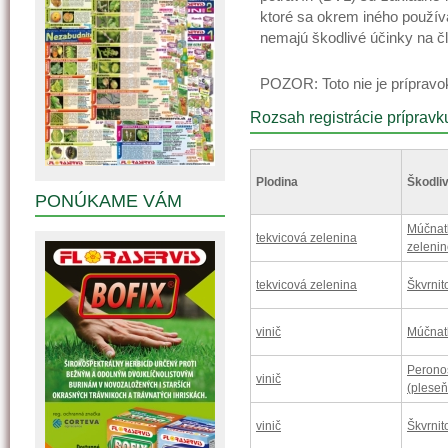
ktoré sa okrem iného používa
nemajú škodlivé účinky na čl
POZOR: Toto nie je prípravok
Rozsah registrácie prípravk
Plodina
Škodliv
PONÚKAME VÁM
Múčnatk
tekvicová zelenina
zeleni
tekvicová zelenina
Škvrnito
vinič
Múčnat
Perono
vinič
(pleseň
vinič
Škvrnito