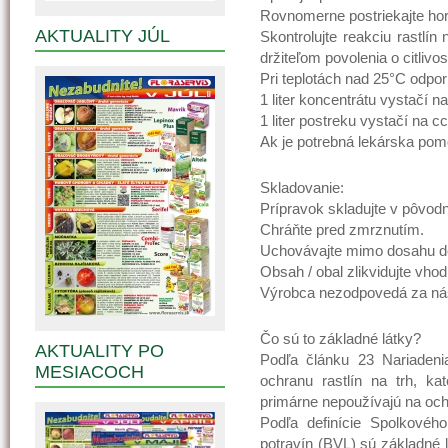
Rovnomerne postriekajte hor
AKTUALITY JÚL
Skontrolujte reakciu rastlín
držiteľom povolenia o citlivos
Pri teplotách nad 25°C odpor
1 liter koncentrátu vystačí na
1 liter postreku vystačí na c
Ak je potrebná lekárska pomoc
Skladovanie:
Prípravok skladujte v pôvo
Chráňte pred zmrznutím.
Uchovávajte mimo dosahu de
Obsah / obal zlikvidujte v
Výrobca nezodpovedá za nás
Čo sú to základné látky?
AKTUALITY PO
Podľa článku 23 Nariadeni
MESIACOCH
ochranu rastlín na trh, ka
primárne nepoužívajú na ochr
Podľa definície Spolkovéh
potravín (BVL) sú základné 