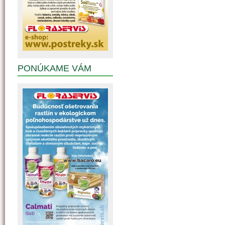
PONÚKAME VÁM