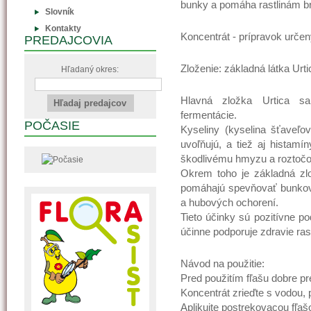
bunky a pomáha rastlinám b
Slovník
Kontakty
Koncentrát - prípravok určen
PREDAJCOVIA
Zloženie: základná látka Urt
Hľadaný okres:
Hlavná zložka Urtica s
fermentácie.
POČASIE
Kyseliny (kyselina šťaveľo
uvoľňujú, a tiež aj histamí
škodlivému hmyzu a roztoč
Okrem toho je základná zlo
pomáhajú spevňovať bunkov
a hubových ochorení.
Tieto účinky sú pozitívne p
účinne podporuje zdravie rast
Návod na použitie:
Pred použitím fľašu dobre pr
Koncentrát zrieďte s vodou, p
Aplikujte postrekovacou fľa