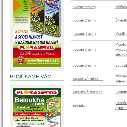
ovocné dreviny
múčnat
ovocné dreviny
Škvrnito
ovocné dreviny
Monílio
Moníli
ovocné dreviny
kvetov
kôstkov
ovocné dreviny
Botrytí
PONÚKAME VÁM
múčnat
kapustová zelenina
zeleni
kapustová zelenina
Škvrnito
pleseň
zemiaky
(fytoftó