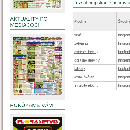
Rozsah registrácie prípravk
AKTUALITY PO
Plodina
Škodliv
MESIACOCH
vinič
hnojen
zelenina
hnojen
ovocné dreviny
hnojen
okrasné dreviny
hnojen
jahody
hnojen
lesné škôlky
hnojen
trávnaté plochy
hnojen
PONÚKAME VÁM