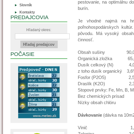
pestovanie, na optimálnu 
Slovník
burín.
Kontakty
PREDAJCOVIA
Je vhodné najmä na hno
poľnohospodárskych kultúr
Hľadaný okres:
pôvodu. Má vysoký obsah o
činnosť.
Obsah sušiny 90,
POČASIE
Organická zložka 65
Dusík celkový (N) 4,
z toho dusík organický 3,
Fosfor (P2O5) 2,
Draslík (K2O) 2,
Stopové prvky: Fe, Mn, B, M
Bez chemických prísad
Nízky obsah chlóru
Dávkovanie
(dávka na 10m2
Vinič 1,0-2
Zelenina 2,0-3