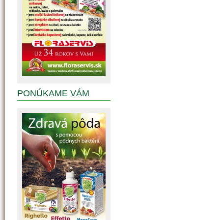
PONÚKAME VÁM