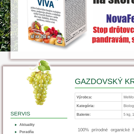
GAZDOVSKÝ K
Výrobca:
MeMon
Kategória:
Biolog
SERVIS
Balenie:
5 kg, 
Aktuality
100% prírodné organické 
Poradňa