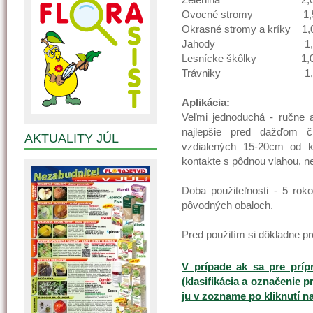
Ovocné stromy 1,5-
Okrasné stromy a kríky 1,
Jahody 1,0-1
Lesnícke škôlky 1,0-
Trávniky 1,0-1
Aplikácia:
Veľmi jednoduchá - ručne 
najlepšie pred dažďom č
AKTUALITY JÚL
vzdialených 15-20cm od ko
kontakte s pôdnou vlahou, n
Doba použiteľnosti - 5 rok
pôvodných obaloch.
Pred použitím si dôkladne pr
V prípade ak sa pre príp
(klasifikácia a označenie p
ju v zozname po kliknutí n