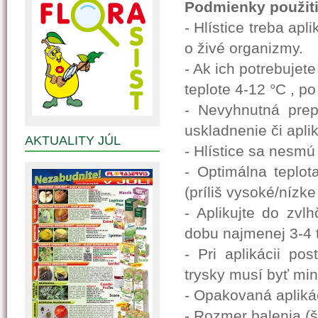
Podmienky použiti
- Hlístice treba ap
o živé organizmy.
- Ak ich potrebujet
teplote 4-12 °C , 
- Nevyhnutná pre
uskladnenie či apl
AKTUALITY JÚL
- Hlístice sa nesm
- Optimálna teplot
(príliš vysoké/nízke
- Aplikujte do zvl
dobu najmenej 3-4 
- Pri aplikácii po
trysky musí byť min
- Opakovaná apliká
- Rozmer balenia (š-