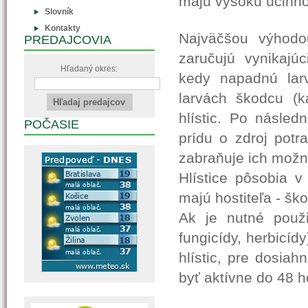
majú vysokú účinno
Slovník
Kontakty
Najväčšou výhodou 
PREDAJCOVIA
zaručujú vynikajú
Hľadaný okres:
kedy napadnú lar
larvách škodcu (k
hlístic. Po násled
POČASIE
prídu o zdroj pot
zabraňuje ich mož
Hlístice pôsobia v
majú hostiteľa - šk
Ak je nutné použit
fungicídy, herbicíd
hlístic, pre dosiah
byť aktívne do 48 h