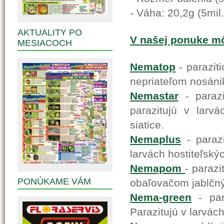
- Váha: 20,2g (5mil.
AKTUALITY PO
V našej ponuke môž
MESIACOCH
Nematop
- paraziti
nepriateľom nosáni
Nemastar
- parazi
parazitujú v larv
siatice.
Nemaplus
- parazi
larvách hostiteľský
Nemapom
- parazi
PONÚKAME VÁM
obaľovačom jablčn
Nema-green
- para
Parazitujú v larvác