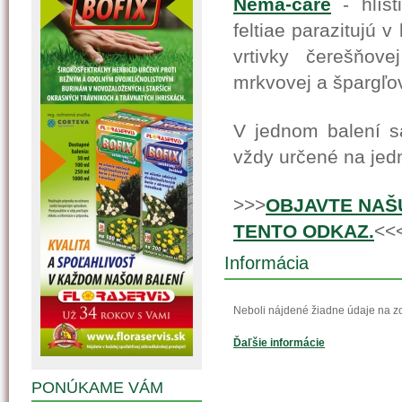
Nema-care
- hlíst
feltiae parazitujú v
vrtivky čerešňove
mrkvovej a špargľo
V jednom balení sa
vždy určené na jed
>>>
OBJAVTE NAŠU
TENTO ODKAZ.
<<
Informácia
Neboli nájdené žiadne údaje na z
Ďaľšie informácie
PONÚKAME VÁM