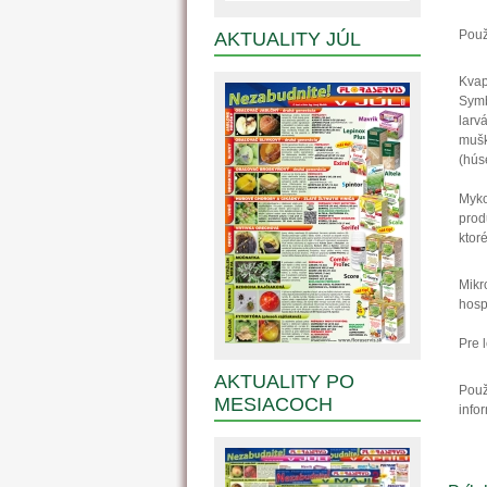
Použ
AKTUALITY JÚL
Kvap
Symb
larv
mušk
(hús
Myko
prod
ktor
Mikr
hosp
Pre 
AKTUALITY PO
Použ
MESIACOCH
info