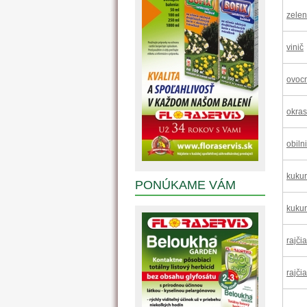
zelen
vinič
ovocn
okras
obiln
kukur
PONÚKAME VÁM
kukur
rajči
rajči