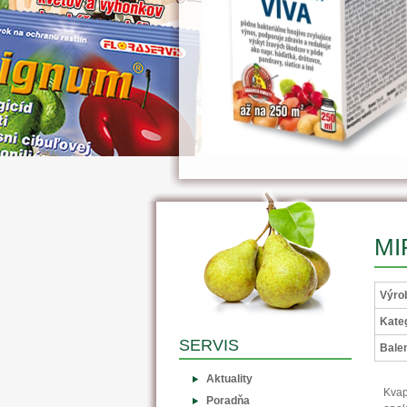
MI
Výro
Kateg
SERVIS
Balen
Aktuality
Kvap
Poradňa