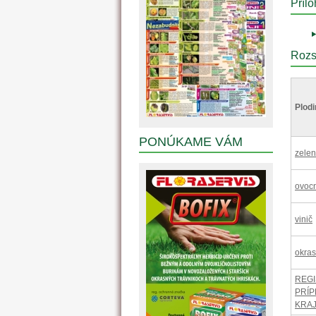
Prílo
Rozs
Plodi
PONÚKAME VÁM
zelen
ovocn
vinič
okras
REGI
PRÍP
KRAJ