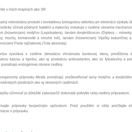
itie v iných krajinách ako SR:
alný mikrobiálny produkt s kontaktnou biologickou aktivitou pri eliminácii výskytu 
iotický účinok pôdnych baktérií a mykorízy indukuje v rastline obranne mechaniz
ám (húseniciam) motýľov (Lepidoptera), larvám dvojkrídlovcov (Diptera – mínerky,
y, muchy, komárovité a mnohé iné), larvám (húseniciam) Vijačky kukuričnej a
eniciam) Psoty rajčiakovej (Tuta absoluta).
ríza vyvoláva v rastline stimuláciu zhrubnutia bunkovej steny, predĺženia k
ukciu kalusu a lignínu, ako aj produkciu antioxidantov, ako sú fytoalexíny a pol
é pomáhajú endogénnej obrane rastliny.
oorganizmy prípravku Mirato pomáhajú zneškodňovať larvy motýľov a dvojkrídlo
odárskych plodinách ako aj okrasných rastlinách.
lepšiu účinnosť je dôležité zabezpečiť dokonalé pokrytie celej rastliny prípravkom.
ívajte prípravky bezpečným spôsobom. Pred použitím si vždy prečítajte et
rmácie o prípravku.