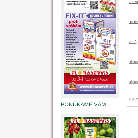
zelen
ovocn
vinič
okras
okras
kukur
PONÚKAME VÁM