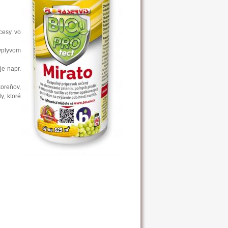
ocesy vo
 vplyvom
je napr.
koreňov,
y, ktoré