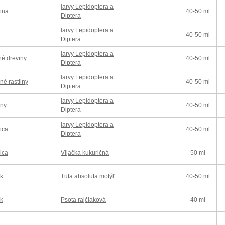
larvy Lepidoptera a
ina
40-50 ml
Diptera
larvy Lepidoptera a
40-50 ml
Diptera
larvy Lepidoptera a
é dreviny
40-50 ml
Diptera
larvy Lepidoptera a
né rastliny
40-50 ml
Diptera
larvy Lepidoptera a
iny
40-50 ml
Diptera
larvy Lepidoptera a
ica
40-50 ml
Diptera
ica
Vijačka kukuričná
50 ml
ak
Tuta absoluta motýľ
40-50 ml
ak
Psota rajčiaková
40 ml