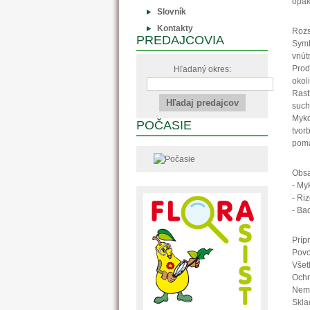
opak
Slovník
Kontakty
Rozs
PREDAJCOVIA
Symb
vnútr
Prod
Hľadaný okres:
okol
Rast
such
Myko
POČASIE
tvor
pomá
Obsa
- My
- Ri
- Ba
Príp
Povo
Všet
Ochr
Nemi
Skla