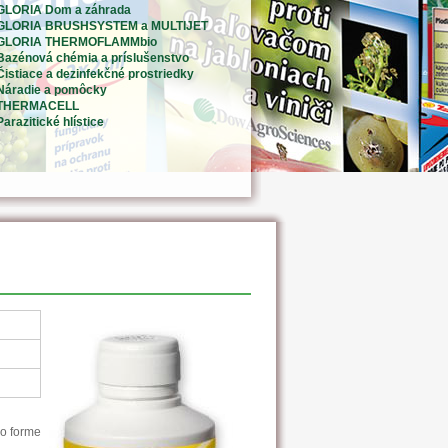
GLORIA Dom a záhrada
GLORIA BRUSHSYSTEM a MULTIJET
GLORIA THERMOFLAMMbio
Bazénová chémia a príslušenstvo
Čistiace a dezinfekčné prostriedky
Náradie a pomôcky
THERMACELL
Parazitické hlístice
vo forme