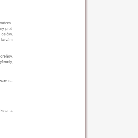
škodcov.
my proti
 osičky,
 larvám
oreňov,
yfenoly,
vcov na
iketu a