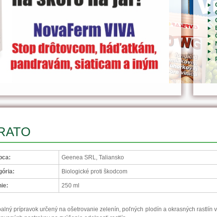
RATO
bca:
Geenea SRL, Taliansko
ória:
Biologické proti škodcom
ie:
250 ml
alný prípravok určený na ošetrovanie zelenín, poľných plodín a okrasných rastlín 