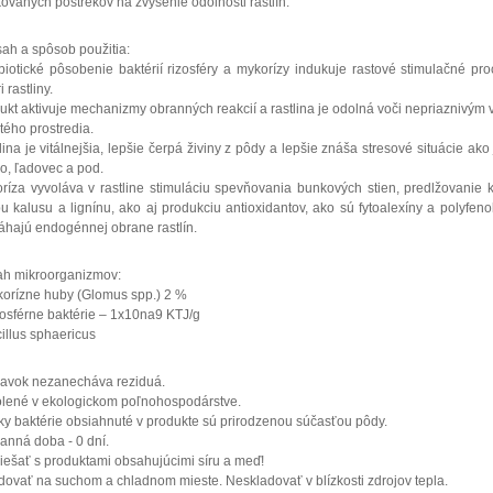
ovaných postrekov na zvýšenie odolnosti rastlín.
ah a spôsob použitia:
iotické pôsobenie baktérií rizosféry a mykorízy indukuje rastové stimulačné pr
i rastliny.
ukt aktivuje mechanizmy obranných reakcií a rastlina je odolná voči nepriaznivým
itého prostredia.
lina je vitálnejšia, lepšie čerpá živiny z pôdy a lepšie znáša stresové situácie ako 
o, ľadovec a pod.
ríza vyvoláva v rastline stimuláciu spevňovania bunkových stien, predlžovanie 
bu kalusu a lignínu, ako aj produkciu antioxidantov, ako sú fytoalexíny a polyfenol
hajú endogénnej obrane rastlín.
h mikroorganizmov:
korízne huby (Glomus spp.) 2 %
zosférne baktérie – 1x10na9 KTJ/g
cillus sphaericus
ravok nezanecháva reziduá.
lené v ekologickom poľnohospodárstve.
ky baktérie obsiahnuté v produkte sú prirodzenou súčasťou pôdy.
anná doba - 0 dní.
ešať s produktami obsahujúcimi síru a meď!
dovať na suchom a chladnom mieste. Neskladovať v blízkosti zdrojov tepla.