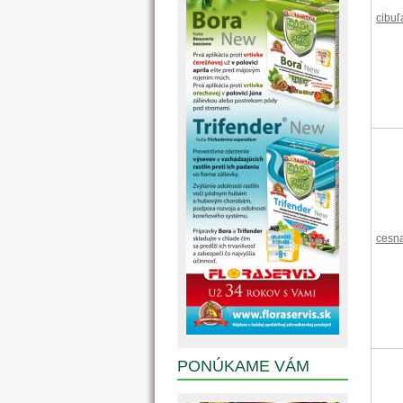
cibuľ
cesn
PONÚKAME VÁM