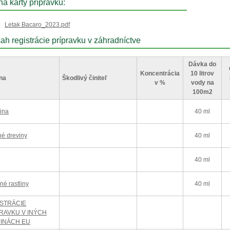
ha karty prípravku:
Letak Bacaro_2023.pdf
ah registrácie prípravku v záhradníctve
Dávka do
Koncentrácia
10 litrov
na
Škodlivý činiteľ
v %
vody na
100m2
ina
40 ml
é dreviny
40 ml
40 ml
né rastliny
40 ml
STRÁCIE
RAVKU V INÝCH
INÁCH EU