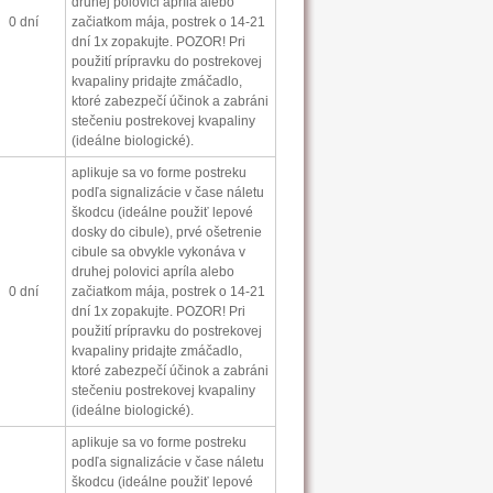
druhej polovici apríla alebo
0 dní
začiatkom mája, postrek o 14-21
dní 1x zopakujte. POZOR! Pri
použití prípravku do postrekovej
kvapaliny pridajte zmáčadlo,
ktoré zabezpečí účinok a zabráni
stečeniu postrekovej kvapaliny
(ideálne biologické).
aplikuje sa vo forme postreku
podľa signalizácie v čase náletu
škodcu (ideálne použiť lepové
dosky do cibule), prvé ošetrenie
cibule sa obvykle vykonáva v
druhej polovici apríla alebo
0 dní
začiatkom mája, postrek o 14-21
dní 1x zopakujte. POZOR! Pri
použití prípravku do postrekovej
kvapaliny pridajte zmáčadlo,
ktoré zabezpečí účinok a zabráni
stečeniu postrekovej kvapaliny
(ideálne biologické).
aplikuje sa vo forme postreku
podľa signalizácie v čase náletu
škodcu (ideálne použiť lepové