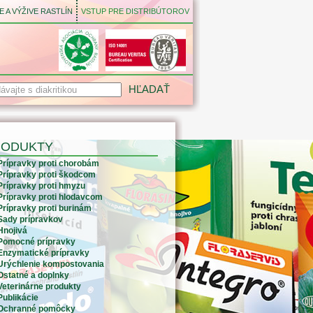
 A VÝŽIVE RASTLÍN
VSTUP PRE DISTRIBÚTOROV
RODUKTY
Prípravky proti chorobám
Prípravky proti škodcom
Prípravky proti hmyzu
Prípravky proti hlodavcom
Prípravky proti burinám
Sady prípravkov
Hnojivá
Pomocné prípravky
Enzymatické prípravky
Urýchlenie kompostovania
Ostatné a doplnky
Veterinárne produkty
Publikácie
Ochranné pomôcky