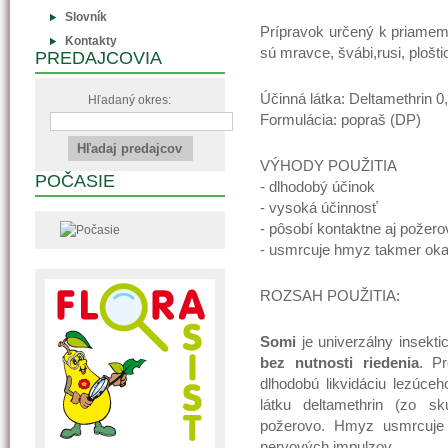
Slovník
Prípravok určený k priamem
Kontakty
sú mravce, švábi,rusi, plošti
PREDAJCOVIA
Účinná látka: Deltamethrin 0
Hľadaný okres:
Formulácia: popraš (DP)
VÝHODY POUŽITIA
POČASIE
- dlhodobý účinok
- vysoká účinnosť
- pôsobí kontaktne aj požero
- usmrcuje hmyz takmer ok
ROZSAH POUŽITIA:
Somi
je univerzálny insekt
bez nutnosti riedenia
. P
dlhodobú likvidáciu lezúceho
látku deltamethrin (zo sk
požerovo. Hmyz usmrcuje 
nervových impulzov.