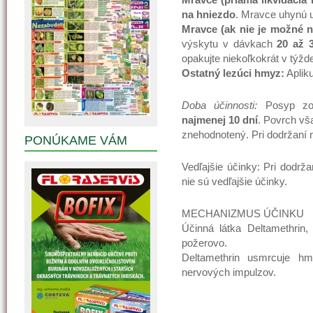
na hniezdo
. Mravce uhynú 
Mravce (ak nie je možné n
výskytu v dávkach
20 až 
opakujte niekoľkokrát v týžd
Ostatný lezúci hmyz:
Aplik
Doba účinnosti:
Posyp zost
najmenej 10 dní
. Povrch vš
znehodnotený. Pri dodržaní 
PONÚKAME VÁM
Vedľajšie účinky: Pri dodrž
nie sú vedľajšie účinky.
MECHANIZMUS ÚČINKU
Účinná látka Deltamethrin,
požerovo.
Deltamethrin usmrcuje h
nervových impulzov.