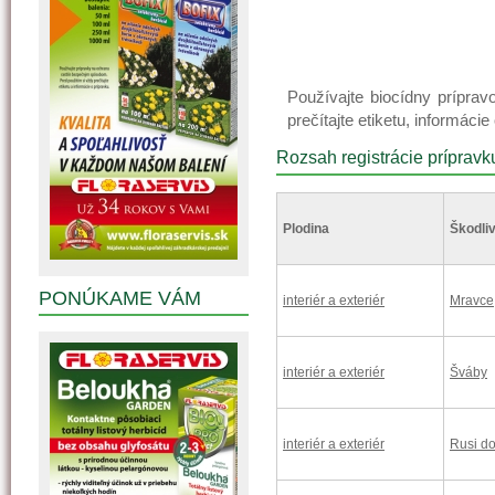
Používajte biocídny prípr
prečítajte etiketu, informáci
Rozsah registrácie prípravk
Plodina
Škodliv
PONÚKAME VÁM
interiér a exteriér
Mravce
interiér a exteriér
Šváby
interiér a exteriér
Rusi d