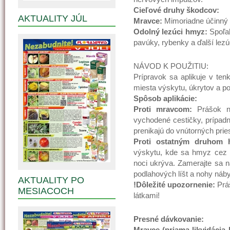
Cieľové druhy škodcov:
AKTUALITY JÚL
Mravce:
Mimoriadne účinný 
Odolný lezúci hmyz:
Spoľah
pavúky, rybenky a ďalší lez
NÁVOD K POUŽITIU:
Prípravok sa aplikuje v ten
miesta výskytu, úkrytov a 
Spôsob aplikácie:
Proti mravcom:
Prášok na
vychodené cestičky, prípadn
prenikajú do vnútorných prie
Proti ostatným druhom 
výskytu, kde sa hmyz cez 
noci ukrýva. Zamerajte sa n
podlahových líšt a nohy náby
AKTUALITY PO
!Dôležité upozornenie:
Prá
MESIACOCH
látkami!
Presné dávkovanie:
Mravce (priama likvidácia 