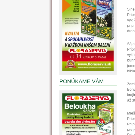
Slne
Príp
vykl
príp
drob
Sója
Príp
vykl
buri
jemn
hĺbk
PONÚKAME VÁM
Zem
Bohu
kraj
až 3
Mieš
Príp
Pri 
pre j