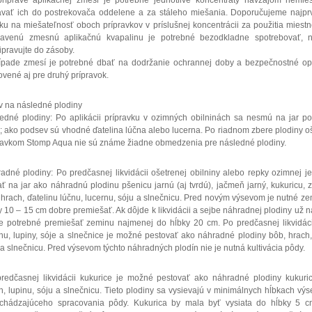
príprave aplikačnej zmesi je potrebné jednotlivé koncentráty navzájom nemieš
ávať ich do postrekovača oddelene a za stáleho miešania. Doporučujeme najprv
ku na miešateľnosť oboch prípravkov v príslušnej koncentrácii za použitia miestn
ravenú zmesnú aplikačnú kvapalinu je potrebné bezodkladne spotrebovať, n
ipravujte do zásoby.
ípade zmesí je potrebné dbať na dodržanie ochrannej doby a bezpečnostné opa
ovené aj pre druhý prípravok.
v na následné plodiny
edné plodiny: Po aplikácii prípravku v ozimných obilninách sa nesmú na jar p
y; ako podsev sú vhodné ďatelina lúčna alebo lucerna. Po riadnom zbere plodiny o
ravkom Stomp Aqua nie sú známe žiadne obmedzenia pre následné plodiny.
adné plodiny: Po predčasnej likvidácii ošetrenej obilniny alebo repky ozimnej 
ať na jar ako náhradnú plodinu pšenicu jarnú (aj tvrdú), jačmeň jarný, kukuricu, 
 hrach, ďatelinu lúčnu, lucernu, sóju a slnečnicu. Pred novým výsevom je nutné z
y 10 – 15 cm dobre premiešať. Ak dôjde k likvidácii a sejbe náhradnej plodiny už n
je potrebné premiešať zeminu najmenej do hĺbky 20 cm. Po predčasnej likvidác
hu, lupiny, sóje a slnečnice je možné pestovať ako náhradné plodiny bôb, hrach,
 a slnečnicu. Pred výsevom týchto náhradných plodín nie je nutná kultivácia pôdy.
redčasnej likvidácii kukurice je možné pestovať ako náhradné plodiny kukuric
h, lupinu, sóju a slnečnicu. Tieto plodiny sa vysievajú v minimálnych hĺbkach vý
chádzajúceho spracovania pôdy. Kukurica by mala byť vysiata do hĺbky 5 c