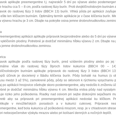
ravok aplikujte preemergentne t.j. najneskôr 5 dní po výseve alebo postemergen
e hrachu cca 5 – 8 cm, podľa rastovej fázy burín. Proti dvojklíčnolistovým burinám a
ravok do rastovej fázy 3 listov (BBCH 13) burín. Vlhká pôda pri aplikácii zvyšuj
i ešte len klíčiacim burinám. Optimálny termín aplikácie je v čase klíčenia burín. M
a výsevu hrachu je 3 cm. Dbajte na pokrytie osiva jemne drobnohrudkovitou zemin
va
preemergentnej aplikácii aplikujte prípravok bezprostredne alebo do 5 dní po výsev
 vyklíčením plodiny. Potrebné je dodržať minimálnu hĺbku výsevu 2 cm. Dbajte na 
a jemne drobnohrudkovitou zeminou.
rica
ravok aplikujte podľa rastovej fázy burín, pred vzídením plodiny alebo po jej 
imálne však do rastovej fázy štyroch listov kukurice (BBCH 00 – 14)
klíčnolistovým burinám aplikujte prípravok do rastovej fázy 3 listov (BBCH 13
epší účinok je docielený v štádiu klíčenia burín. Pôdy bohaté na humus (s 
su medzi 3 až 5%), zamokrené pôdy, pôdy so sklonom k rýchlemu vysychaniu p
aj po aplikácii hnojovice ošetrujte skoro postemergentne, aby nedošlo k zníženiu úč
ebné je dodržať minimálnu hĺbku výsevu 4 cm. Menšia vrstva pôdy nad vysiatym
uje riziko jeho poškodenia. Riadky nad osivom pri sejbe diskovými sejačkami m
reté aby sa prípravok pri preemergentnej aplikácii nedostal ku klíčkom. Pr
likujte v množiteľských porastoch a v kukurici cukrovej. Prípravok neap
emergentne, keď bola kukurica už poškodená mrazom, resp. je v chladovom strese,
pri nebezpečenstve výskytu mrazov alebo pri kolísaní denných a nočných teplôt.