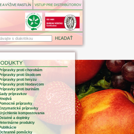
 A VÝŽIVE RASTLÍN
VSTUP PRE DISTRIBÚTOROV
RODUKTY
Prípravky proti chorobám
Prípravky proti škodcom
Prípravky proti hmyzu
Prípravky proti hlodavcom
Prípravky proti burinám
Sady prípravkov
Hnojivá
Pomocné prípravky
Enzymatické prípravky
Urýchlenie kompostovania
Ostatné a doplnky
Veterinárne produkty
Publikácie
Ochranné pomôcky