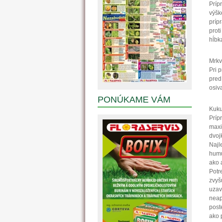
Príp
výšk
príp
prot
hĺbk
Mrk
Pri 
pred
osiv
PONÚKAME VÁM
Kuku
Príp
max
dvoj
Najl
humu
ako 
Potr
zvyš
uzav
neap
post
ako 