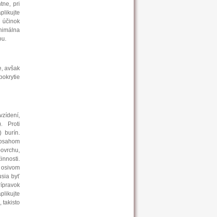
tne, pri
plikujte
e účinok
inimálna
ou.
e, avšak
pokrytie
vzídení,
. Proti
) burín.
obsahom
ovrchu,
innosti.
 osivom
usia byť
ípravok
likujte
 takisto