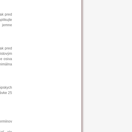
šak pred
plikujte
a jemne
šak pred
istovým
ie osiva
inimálna
rópskych
dávke 25
termínov