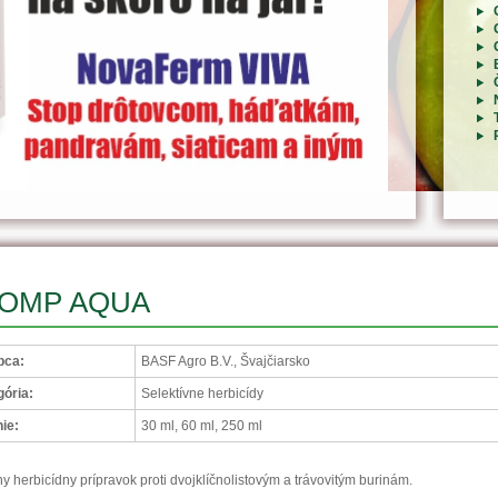
OMP AQUA
bca:
BASF Agro B.V., Švajčiarsko
ória:
Selektívne herbicídy
ie:
30 ml, 60 ml, 250 ml
y herbicídny prípravok proti dvojklíčnolistovým a trávovitým burinám.