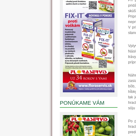
Pri 
prid
skúš
Prip
nepr
V pr
stan
Vply
Násl
tráv
príp
Náhr
zasi
bôb,
hĺbk
tak 
PONÚKAME VÁM
hrac
sóju
Po p
hrac
pred