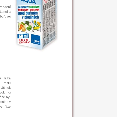
zriedení
čajnej a
ibuľovej
á látka
u rastu
. Účinok
vok ničí
môže byť
imálne v
vej fáze