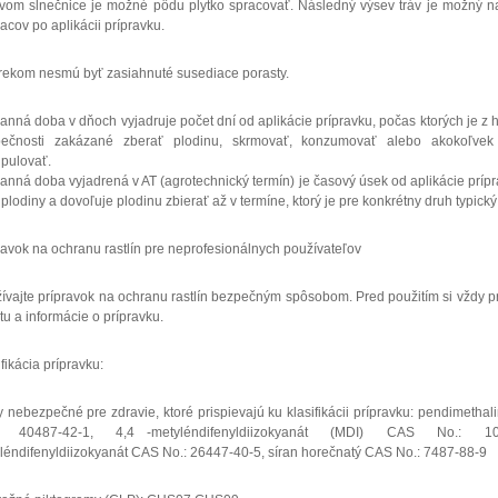
vom slnečnice je možné pôdu plytko spracovať. Následný výsev tráv je možný n
acov po aplikácii prípravku.
rekom nesmú byť zasiahnuté susediace porasty.
anná doba v dňoch vyjadruje počet dní od aplikácie prípravku, počas ktorých je z 
pečnosti zakázané zberať plodinu, skrmovať, konzumovať alebo akokoľve
pulovať.
anná doba vyjadrená v AT (agrotechnický termín) je časový úsek od aplikácie príp
 plodiny a dovoľuje plodinu zbierať až v termíne, ktorý je pre konkrétny druh typický
ravok na ochranu rastlín pre neprofesionálnych používateľov
ívajte prípravok na ochranu rastlín bezpečným spôsobom. Pred použitím si vždy pr
etu a informácie o prípravku.
fikácia prípravku:
y nebezpečné pre zdravie, ktoré prispievajú ku klasifikácii prípravku: pendimeth
: 40487-42-1, 4,4 -metyléndifenyldiizokyanát (MDI) CAS No.: 101
léndifenyldiizokyanát CAS No.: 26447-40-5, síran horečnatý CAS No.: 7487-88-9