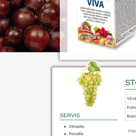
ST
Výro
Kateg
SERVIS
Balen
Aktuality
Pôdn
Poradňa