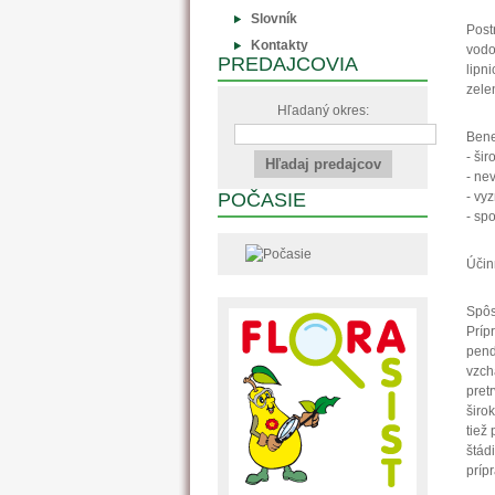
Slovník
Post
Kontakty
vodo
PREDAJCOVIA
lipn
zele
Hľadaný okres:
Bene
- ši
- ne
POČASIE
- vy
- sp
Účin
Spôs
Príp
pend
vzch
pret
širo
tiež
štád
príp