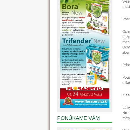
výse
mesi
Post
Ochr
bez
mani
Ochr
zber
Príp
Použ
etik
Klasi
Látk
No.
PONÚKAME VÁM
mety