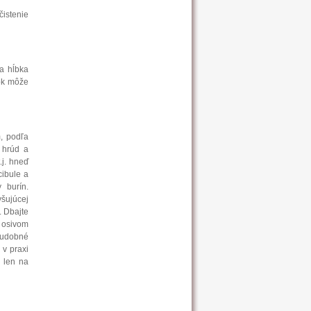
čistenie
na hĺbka
vok môže
m, podľa
 hrúd a
.j. hneď
cibule a
 burín.
yšujúcej
. Dbajte
m osivom
hudobné
 v praxi
y len na