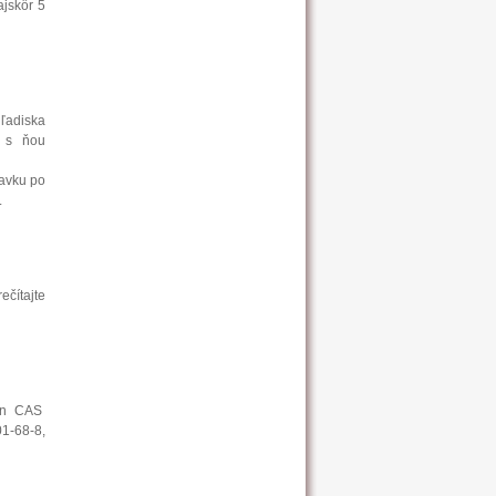
ajskôr 5
hľadiska
k s ňou
ravku po
.
ečítajte
alin CAS
-68-8,