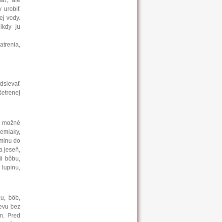
ať, ale
 urobiť
ej vody.
ikdy ju
trenia,
odsievať
šetrenej
je možné
zemiaky,
eminu do
a jeseň,
ii bôbu,
 lupinu,
u, bôb,
sevu bez
m. Pred