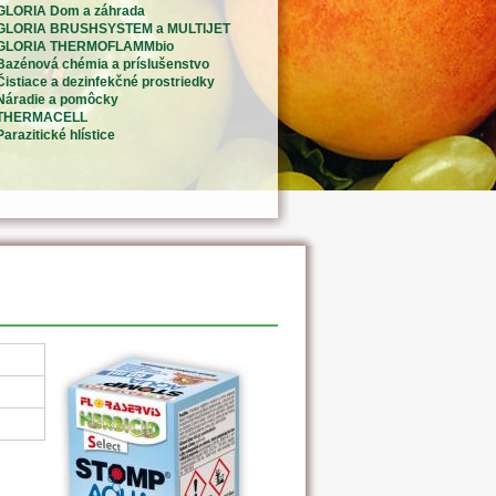
GLORIA Dom a záhrada
GLORIA BRUSHSYSTEM a MULTIJET
GLORIA THERMOFLAMMbio
Bazénová chémia a príslušenstvo
Čistiace a dezinfekčné prostriedky
Náradie a pomôcky
THERMACELL
Parazitické hlístice