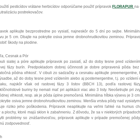
oužití pesticídov vrátane herbicídov odporúčame použiť prípravok
FLORAPUR
na 
utralizáciu postrekovačov.
ravok aplikujte bezprostredne po vysiatí, najneskôr do 5 dní po sejbe. Minimál
vu je 5 cm. Dbajte na pokrytie osiva jemne drobnohrudkovitou zeminou. Prípra
obiť škody na plodine.
ľa, Cesnak a Pór
buli siatej a póre aplikujte prípravok po zasiatí, až do doby tesne pred vzídení
ovej fázy burín. Predpokladom dobrej účinnosti je dobre pripravená pôda bez
atočná pôdna vlhkosť. V cibuli zo sadzačky a cesnaku aplikujte preemergentne, t
ýsadbe, až do doby tesne pred vzídením alebo aj postemergentne, t.j. po vzídení 
aku, najskôr však od rastovej fázy 3 listov (BBCH 13), podľa rastovej fázy
klíčnolistové buriny by nemali mať pri aplikácii viac ako 3 listy. Neošetrujte pri zv
ôdnej vlhkosti, resp. ak je pôda úplne premočená. Minimálna hĺbka výsevu je 3 cm
okrytie osiva jemne drobnohrudkovitou zeminou. Menšia vrstva pôdy nad vysiaty
uje riziko jeho poškodenia. Prípravok neaplikujte na veľmi ľahké na humus c
 a plochy, ktoré majú sklon k zabahneniu. Z dôvodu, že sa v niektorých prípadoch
ytli problémy so znášanlivosťou, prípravok aplikujte v prípade premočenej pôd
tnú zodpovednosť.
ch