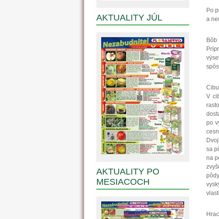
Po p
AKTUALITY JÚL
a ne
Bôb
Príp
výse
spôs
Cibu
V ci
rast
dost
po v
cesn
Dvoj
sa p
na p
zvyš
AKTUALITY PO
pôdy
MESIACOCH
vysk
vlas
Hra