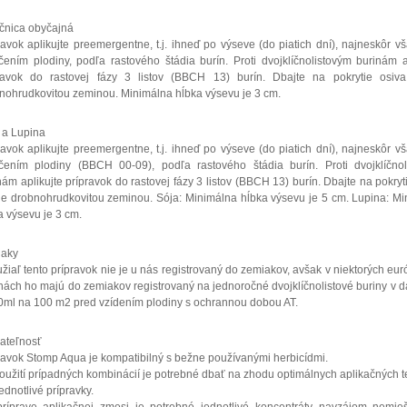
čnica obyčajná
ravok aplikujte preemergentne, t.j. ihneď po výseve (do piatich dní), najneskôr v
íčením plodiny, podľa rastového štádia burín. Proti dvojklíčnolistovým burinám a
ravok do rastovej fázy 3 listov (BBCH 13) burín. Dbajte na pokrytie osiv
nohrudkovitou zeminou. Minimálna hĺbka výsevu je 3 cm.
 a Lupina
ravok aplikujte preemergentne, t.j. ihneď po výseve (do piatich dní), najneskôr v
íčením plodiny (BBCH 00-09), podľa rastového štádia burín. Proti dvojklíčnol
nám aplikujte prípravok do rastovej fázy 3 listov (BBCH 13) burín. Dbajte na pokryt
e drobnohrudkovitou zeminou. Sója: Minimálna hĺbka výsevu je 5 cm. Lupina: M
a výsevu je 3 cm.
iaky
žiaľ tento prípravok nie je u nás registrovaný do zemiakov, avšak v niektorých eu
inách ho majú do zemiakov registrovaný na jednoročné dvojklíčnolistové buriny v 
0ml na 100 m2 pred vzídením plodiny s ochrannou dobou AT.
ateľnosť
ravok Stomp Aqua je kompatibilný s bežne používanými herbicídmi.
použití prípadných kombinácií je potrebné dbať na zhodu optimálnych aplikačných 
ednotlivé prípravky.