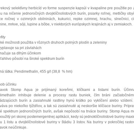
rekový selektívny herbicíd vo forme suspenzie kapsúl v kvapaline pre použitie po 
u na ničenie jednoročných dvojklíčnolistových burín, psiarky roľnej, metličky oby
ice ročnej v ozimných obilninách, kukurici, repke ozimnej, hrachu, slnečnici, c
nine, mrkve, sóji, lupine a bôbe, v niektorých európskych krajinách aj v zemiakoch.
fity
roké možnosti použitia v rôznych druhoch polných plodín a zeleniny
vyplavuje sa pri závlahách
značuje sa dlhým účinkom
oľahlivo pôsobí na široké spektrum burín
ná látka: Pendimethalin, 455 g/l (38,8 % hm)
ob účinku
ravok Stomp Aqua je prijímaný koreňmi, klíčkami a listami burín. Účinn
imethalin inhibuje delenie a procesy rastu buniek, čím bráni začiatočném
ádzajúcich burín a zasiahnuté rastliny hynú krátko po vyklíčení alebo vzídení
rváva po niekoľko týždňov, a tak sú zasiahnuté aj neskoršie klíčiace buriny. Prípra
ké spektrum jednoročných burín, avšak nepôsobí na trváce buriny. Stomp Aqua 
 použitý pri skorej postemergentnej aplikácii, kedy sú jednoklíčnolistové buriny max
iu 1 listu a dvojklíčnolistové buriny v štádiu 3 listov. Na buriny v pokročilej rasto
ravok neúčinkuje.